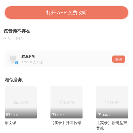
打开 APP 免费收听
该音频不存在
0
0
猫耳FM
关注
175590
人关注
相似音频
1890
1227
1463
语文课
【实录】开易拉罐
【实录】新键盘声
音效