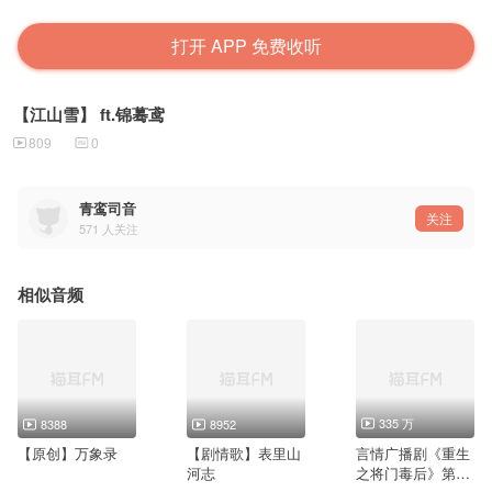
打开 APP 免费收听
【江山雪】 ft.锦蓦鸢
809
0
青鸾司音
关注
571
人关注
相似音频
335 万
8388
8952
【原创】万象录
【剧情歌】表里山
言情广播剧《重生
河志
之将门毒后》第一