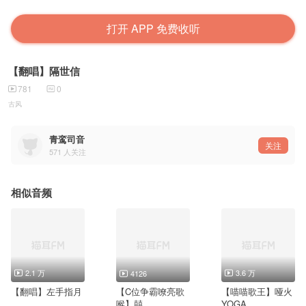
打开 APP 免费收听
【翻唱】隔世信
781
0
古风
青鸾司音
关注
571
人关注
相似音频
2.1 万
3.6 万
4126
【翻唱】左手指月
【C位争霸嘹亮歌
【喵喵歌王】哑火
喉】囍
YOGA