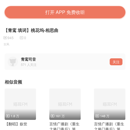
打开 APP 免费收听
【青鸾 填词】桃花坞-相思曲
945
0
古风
青鸾司音
关注
571
人关注
相似音频
1.8 万
161 万
148 万
【翻唱】叙世
言情广播剧《重生
言情广播剧《重生
之将门毒后》第一
之将门毒后》第一