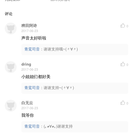
评论
稗田阿诗
0
2017-06-23
声音太好听啦
青鸾司音
：
谢谢支持哦~(〃∀〃)
dring
0
2017-06-23
小姐姐们都好美
青鸾司音
：
谢谢支持~(〃∀〃)
白无云
0
2017-06-23
我等你
青鸾司音
：
(｡◕∀◕｡)谢谢支持