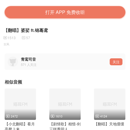
打开 APP 免费收听
【翻唱】婆娑 ft.锦蓦鸢
1513
57
古风
青鸾司音
关注
571
人关注
相似音频
2472
1610
4124
【小北翻唱】看月
【剧情歌】相惜-剑
【翻唱】天地缓缓
亮爬上来
三咩秀同人