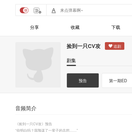
分享
收藏
下载
捡到一只CV攻
剧集
预告
第一期ED
音频简介
《捡到一只CV攻》预告
“你明白吗？我预谋了一辈子的念想……”