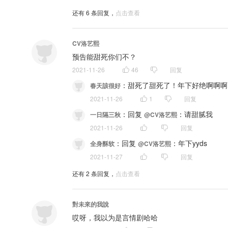
还有
6
条回复，
点击查看
CV洛艺熙
预告能甜死你们不？
2021-11-26
46
回复
：
甜死了甜死了！年下好绝啊啊啊
春天該很好
2021-11-26
1
回复
：
回复 
：请甜腻我
一日隔三秋
@CV洛艺熙
2021-11-26
回复
：
回复 
：年下yyds
全身酥软
@CV洛艺熙
2021-11-27
回复
还有
2
条回复，
点击查看
對未來的我說
哎呀，我以为是言情剧哈哈