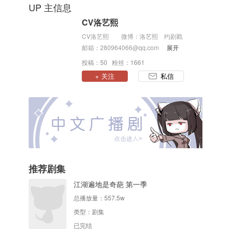
UP 主信息
CV洛艺熙
CV洛艺熙 微博：洛艺熙 约剧戳
邮箱：280964066@qq.com 粉丝
展开
群：719986785 敲门砖：一部剧的名
投稿：50 粉丝：1661
字
+ 关注
私信
推荐剧集
江湖遍地是奇葩 第一季
总播放量：
557.5w
类型：
剧集
已完结