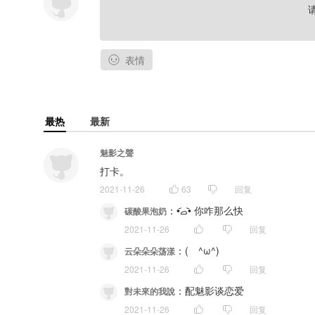
表情
最热
最新
魅影之聲
打卡。
2021-11-26
63
回复
：
•᷄ࡇ•᷅ 你咋那么快
碳酸果泡奶
2021-11-26
回复
：
(　^ω^)
云朵朵朵荡漾
2021-11-26
回复
：
配魅影谈恋爱
對未來的我說
2021-11-26
回复