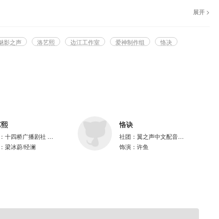
展开 >
魅影之声
洛艺熙
边江工作室
爱神制作组
恪决
艺熙
恪诀
：
十四桥广播剧社 爱神制作组
社团：
翼之声中文配音社团
：
梁冰蔚/经澜
饰演：
许鱼