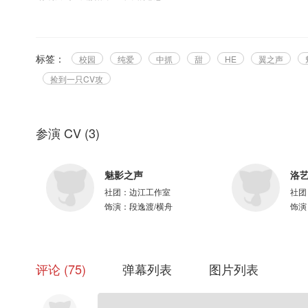
“就是从遇见你开始。”
❤❤❤ ❤❤❤ ❤❤❤ ❤❤❤
STAFF
原创/监制/策划：洛艺熙【爱神制作组】
标签：
校园
纯爱
中抓
甜
HE
翼之声
导演：洛柚【爱神制作组】@玖兰优殿
捡到一只CV攻
编剧：李傲尘@李嗷嗷嗷嗷呜
剧本编审：喵小粒【爱神制作组】@喵小粒
后期：圈儿【311声社】@-Qrrr
参演 CV
(
3
)
海报：纸鸥-笛安【翼之声】@纸鸥-笛安
特别鸣谢：星旸【优思铭想】@M星旸
字幕：OCIR字幕组@OCIR·字幕组
魅影之声
洛
CAST：
社团：
边江工作室
社团
段逸渡/横舟：魅影之声【边江工作室】@魅影之聲大胖胖瘦改
饰演：
段逸渡/横舟
饰演
梁冰蔚/经澜：洛艺熙【十四桥】
许鱼：恪诀【翼之声】@恪诀
评论
75
弹幕列表
图片列表