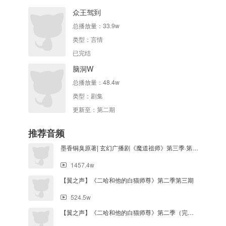
众王驾到
总播放量：
33.9w
类型：
言情
已完结
脑洞W
总播放量：
48.4w
类型：
剧集
更新至：第二期
推荐音频
墨香铜臭原著| 玄幻广播剧《魔道祖师》第三季·第十三集
1457.4w
【翼之声】《二哈和他的白猫师尊》第二季第三期
524.5w
【翼之声】《二哈和他的白猫师尊》第二季（完结篇）第七期