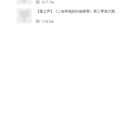
317.7w
【翼之声】《二哈和他的白猫师尊》第三季第六期
116.2w