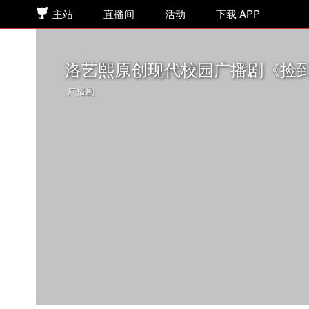
主站
直播间
活动
下载 APP
洛艺熙原创现代校园广播剧《捡到
广播剧