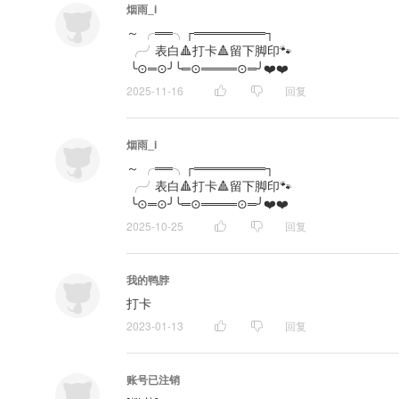
烟雨_i
～ ╭══╮┌════════┐　　　　　　　　

 ╭╯表白🔺打卡🔺留下脚印🐾

 ╰⊙═⊙╯╰═⊙════⊙═╯❤️❤️
2025-11-16
回复
烟雨_i
～ ╭══╮┌════════┐　　　　　　　　

 ╭╯表白🔺打卡🔺留下脚印🐾

 ╰⊙═⊙╯╰═⊙════⊙═╯❤️❤️
2025-10-25
回复
我的鸭脖
打卡
2023-01-13
回复
账号已注销