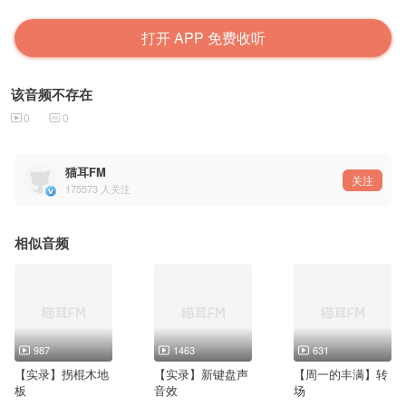
打开 APP 免费收听
该音频不存在
0
0
猫耳FM
关注
175573
人关注
相似音频
987
1463
631
【实录】拐棍木地
【实录】新键盘声
【周一的丰满】转
板
音效
场