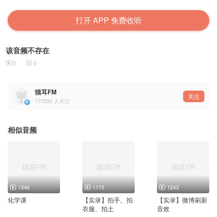
打开 APP 免费收听
该音频不存在
0
0
猫耳FM
关注
175593
人关注
相似音频
1346
1115
1243
化学课
【实录】拍手。拍
【实录】微博刷新
衣服、拍土
音效