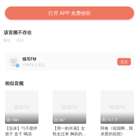
打开 APP 免费收听
该音频不存在
0
0
猫耳FM
关注
175570
人关注
相似音频
10.7 万
1081
887
【实录】勺子搅拌
【周一的丰满】女
阿春《祖国啊，我
袋子 盒子 喝汤
鞋走过来 胸前的牌
亲爱的祖国》