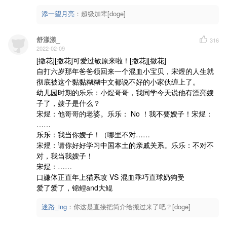
添一望月亮
：
超级加辈[doge]
舒漾漾_
316
2022-02-09
[撒花][撒花]可爱过敏原来啦！[撒花][撒花]

自打六岁那年爸爸领回来一个混血小宝贝，宋煜的人生就
彻底被这个黏黏糊糊中文都说不好的小家伙缠上了。

幼儿园时期的乐乐：小煜哥哥，我同学今天说他有漂亮嫂
子了，嫂子是什么？

宋煜：他哥哥的老婆。乐乐： No ！我不要嫂子！宋煜：
……

乐乐：我当你嫂子！（哪里不对……

宋煜：请你好好学习中国本土的亲戚关系。乐乐：不对不
对，我当我嫂子！

宋煜：……

口嫌体正直年上猫系攻 VS 混血乖巧直球奶狗受

爱了爱了，锦鲤and大鲲
迷路_ing
：
你这是直接把简介给搬过来了吧？[doge]