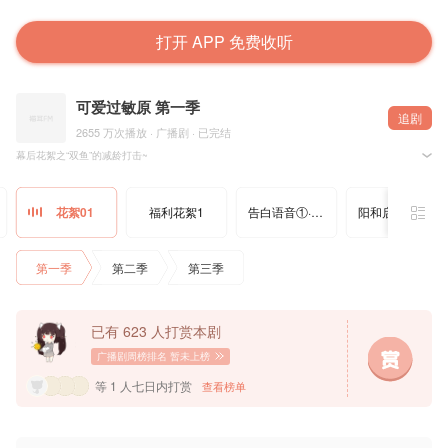
打开 APP 免费收听
可爱过敏原 第一季
追剧
2655 万次播放 · 广播剧 · 已完结
幕后花絮之“双鱼”的减龄打击~
@晋江文学城 @稚楚zc 原著，@猫耳FM @边江工作室 联合出品，@玉苍红广播剧 独家制作，
花絮01
福利花絮1
告白语音①·宋煜
阳和启蛰·限定菜单·宋煜
=本期花絮嘉宾=
配音团队：边江工作室@边江工作室
配音导演：文靖渊@文靖渊肚子大大大大大
录 音 师：越越 @春山鲤
第一季
第二季
第三季
-------------------------
乐知时：锦鲤 @217锦鲤
宋 煜：史泽鲲 @大鲲er
旁白：边江 @边江de围脖
已有 623 人打赏本剧
=制作组=
花絮剪辑：浅栗@小西木_lue
广播剧周榜排名
暂未上榜
封面设计：10 @气味野生定制
题 字：@做你永远的加菲
等 1 人七日内打赏
查看榜单
协助：伞伞
字 幕：@OCIR·字幕组
——猫耳FM独家播出，付费内容禁止二改、二传及商用——