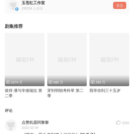
玉苍红工作室
关注
295254
人关注
剧集推荐
2274 万
682 万
353 万
彼得·潘与辛德瑞拉 第
穿到明朝考科举 第二
我等你到三十五岁
二季
季
评论
点赞机器阿黎黎
2352
2022-02-09