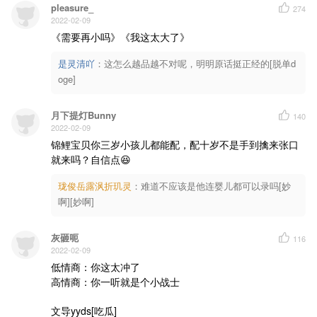
pleasure_
274
2022-02-09
《需要再小吗》《我这太大了》
是灵清吖
：
这怎么越品越不对呢，明明原话挺正经的[脱单d
oge]
月下提灯Bunny
140
2022-02-09
锦鲤宝贝你三岁小孩儿都能配，配十岁不是手到擒来张口
就来吗？自信点😆
珑俊岳露沨折玑灵
：
难道不应该是他连婴儿都可以录吗[妙
啊][妙啊]
灰砸呃
116
2022-02-09
低情商：你这太冲了

高情商：你一听就是个小战士

文导yyds[吃瓜]