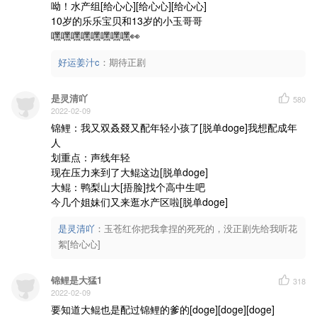
呦！水产组[给心心][给心心][给心心]

10岁的乐乐宝贝和13岁的小玉哥哥

嘿嘿嘿嘿嘿嘿嘿嘿👀
好运姜汁c
：
期待正剧
是灵清吖
580
2022-02-09
锦鲤：我又双叒叕又配年轻小孩了[脱单doge]我想配成年
人

划重点：声线年轻

现在压力来到了大鲲这边[脱单doge]

大鲲：鸭梨山大[捂脸]找个高中生吧

今几个姐妹们又来逛水产区啦[脱单doge]
是灵清吖
：
玉苍红你把我拿捏的死死的，没正剧先给我听花
絮[给心心]
锦鲤是大猛1
318
2022-02-09
要知道大鲲也是配过锦鲤的爹的[doge][doge][doge]