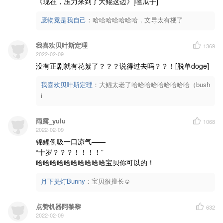
《现在，压力来到了大鲲这边》[嗑瓜子]
废物竟是我自己
：
哈哈哈哈哈哈哈，文导太有梗了
我喜欢贝叶斯定理
1369
2022-02-09
没有正剧就有花絮了？？？说得过去吗？？！[脱单doge]
我喜欢贝叶斯定理
：
大鲲太老了哈哈哈哈哈哈哈哈哈（bush
i
雨露_yulu
1068
2022-02-09
锦鲤倒吸一口凉气——

“十岁？？？！！！！”

哈哈哈哈哈哈哈哈哈哈宝贝你可以的！
月下提灯Bunny
：
宝贝很擅长☺️
点赞机器阿黎黎
632
2022-02-09