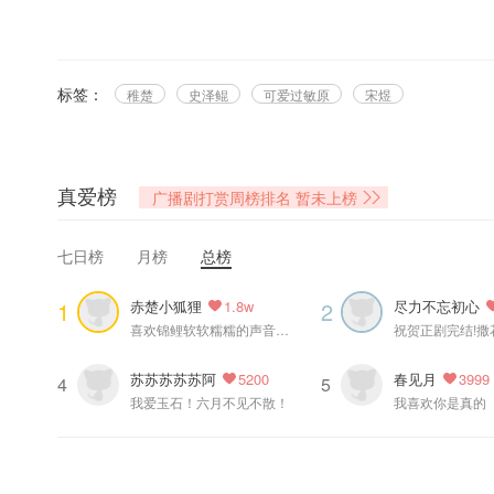
@晋江文学城 @稚楚zc 原著，@猫耳FM @边江工作室 联合出品，@玉
=配音组=
宋 煜：史泽鲲 @大鲲er
标签：
稚楚
史泽鲲
可爱过敏原
宋煜
=制作组=
文案：浅栗@小西木_lue
音频后期：醉醉@卖帅的酒葫芦、十小六@有钱死勒没有钱
真爱榜
广播剧打赏周榜排名
暂未上榜
人物原画：@bonana_illust
海报设计：4U
七日榜
月榜
总榜
题 字：@做你永远的加菲
协助：伞伞
赤楚小狐狸
尽力不忘初心
1
2
1.8w
字 幕：@OCIR·字幕组
喜欢锦鲤软软糯糯的声音，太治愈啦
祝贺正剧完结!撒
——猫耳FM独家播出，付费内容禁止二改、二传及商用——
苏苏苏苏苏阿
春见月
5200
3999
4
5
我爱玉石！六月不见不散！
我喜欢你是真的