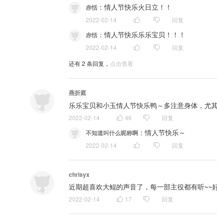
：
情人节快乐火日立！！
赤恬
2022-02-14
回复
：
情人节快乐乐乐宝贝！！！
赤恬
2022-02-14
回复
还有
2
条回复，
点击查看
燕折庭
乐乐宝贝和小玉情人节快乐鸭～多注意身体，尤其是腰
2022-02-14
46
回复
：
情人节快乐～
不知道叫什么昵称啊
2022-02-14
回复
chrisyx
近期超喜欢大鲲的声音了，每一部主役都有听~~好
2022-02-14
17
回复