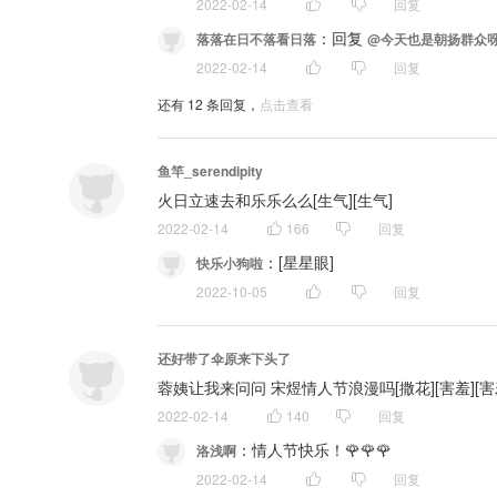
2022-02-14
回复
：
回复 
落落在日不落看日落
@今天也是朝扬群众
2022-02-14
回复
还有
12
条回复，
点击查看
鱼竿_serendipity
火日立速去和乐乐么么[生气][生气]
2022-02-14
166
回复
：
[星星眼]
快乐小狗啦
2022-10-05
回复
还好带了伞原来下头了
蓉姨让我来问问 宋煜情人节浪漫吗[撒花][害羞][害
2022-02-14
140
回复
：
情人节快乐！🌹🌹🌹
洛浅啊
2022-02-14
回复