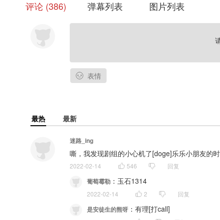
评论
386
弹幕列表
图片列表
表情
最热
最新
迷路_ing
嘶，我发现剧组的小心机了[doge]乐乐小朋友的
2022-02-14
546
回复
：
玉石1314
葡萄霉勒
2022-02-14
2
回复
：
有理[打call]
是安徒生的熊呀