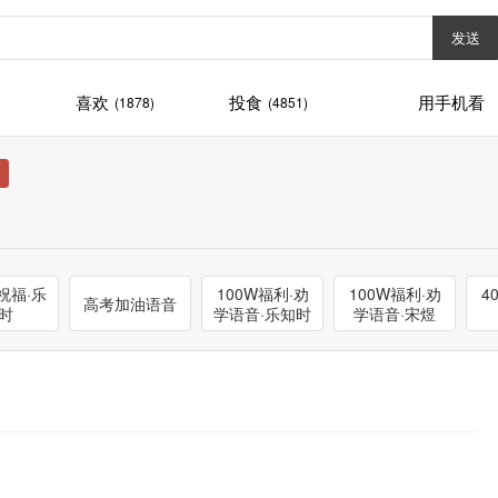
发送
喜欢
投食
用手机看
(1878)
(4851)
祝福·乐
100W福利·劝
100W福利·劝
4
高考加油语音
时
学语音·乐知时
学语音·宋煜