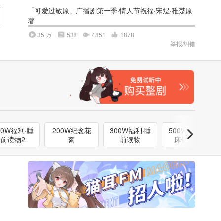
「可爱过敏原」广播剧第一季·情人节祝福·宋煜·稚楚原
著
35 万
538
4851
1878
举报/纠错
00W福利·睡
200W纪念花
300W福利·睡
500W福利·起
前读物2
絮
前读物
床铃·宋煜