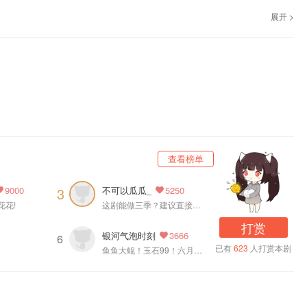
苍红广播剧 独家制作，广播剧《可爱过敏原》第一季，情人节祝福·宋煜。
展开 >
查看榜单
不可以瓜瓜_
3
9000
5250
花花!
这剧能做三季？建议直接去抢
打赏
银河气泡时刻
3666
6
已有
623
人打赏本剧
鱼鱼大鲲！玉石99！六月见～(≧ω≦)/