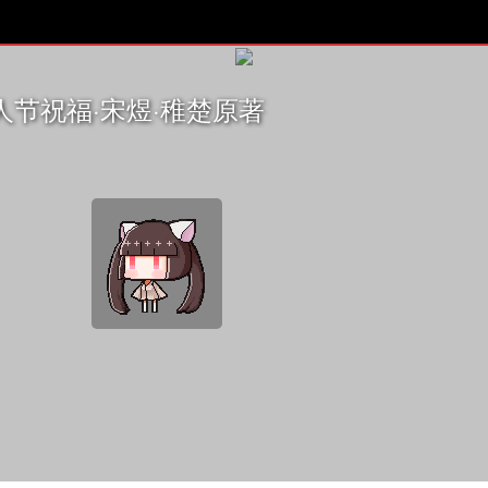
节祝福·宋煜·稚楚原著