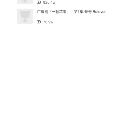
826.4w
广播剧「一颗苹果」丨第1集 哥哥 Beloved
76.9w