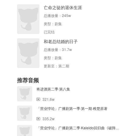
亡命之徒的退休生涯
总播放量：
245w
类型：
剧集
已完结
和老总结婚的日子
总播放量：
31.7w
类型：
剧集
更新至：第二期
推荐音频
将进酒第二季·第八集
321.6w
「营业悖论」广播剧第一季·第一期·稚楚原著
335.2w
「营业悖论」广播剧第二季·Kaleido回归曲《破阵》纯享版·稚楚原著