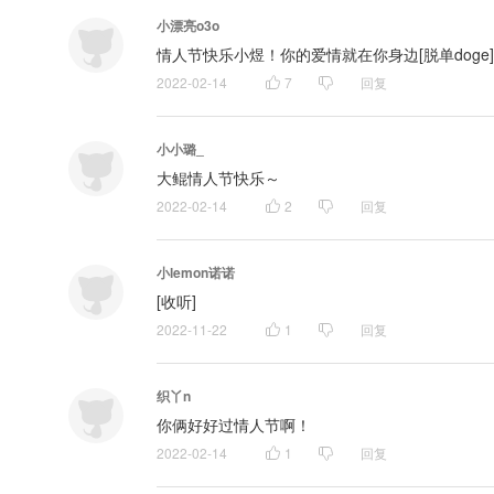
小漂亮o3o
情人节快乐小煜！你的爱情就在你身边[脱单doge]
2022-02-14
7
回复
小小璐_
大鲲情人节快乐～
2022-02-14
2
回复
小lemon诺诺
[收听]
2022-11-22
1
回复
织丫n
你俩好好过情人节啊！
2022-02-14
1
回复