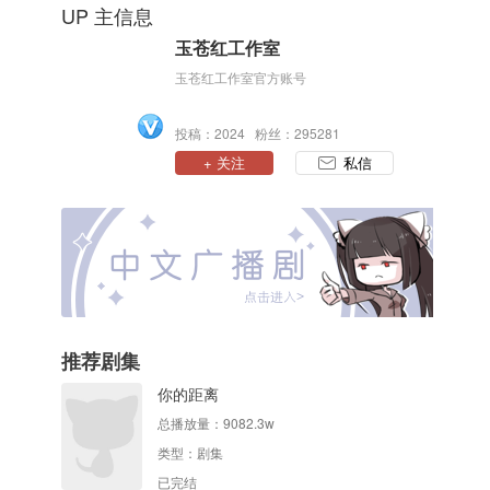
UP 主信息
玉苍红工作室
玉苍红工作室官方账号
投稿：2024 粉丝：295281
+ 关注
私信
推荐剧集
你的距离
总播放量：
9082.3w
类型：
剧集
已完结