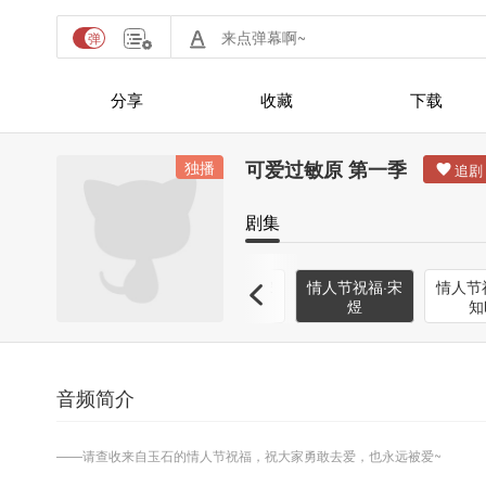
分享
收藏
下载
可爱过敏原 第一季
独播
剧集
音·
儿童节祝福·乐
儿童节祝福·宋
情人节祝福·宋
情人节
知时
煜
煜
知
音频简介
——请查收来自玉石的情人节祝福，祝大家勇敢去爱，也永远被爱~