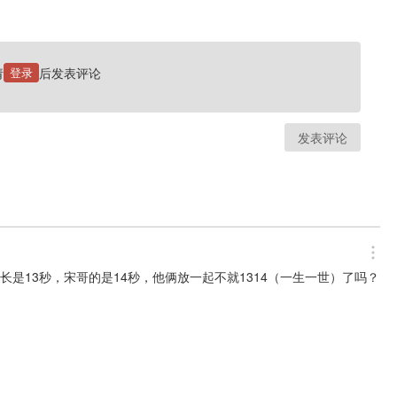
请
登录
后发表评论
发表评论
时长是13秒，宋哥的是14秒，他俩放一起不就1314（一生一世）了吗？