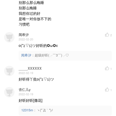
别那么那么晚睡

别那么晚睡

我想你过的好

是唯一对你放不下的

习惯吧
闻希汐
2
2022-02-20
o(*≧▽≦)ツ好听的✪ω✪x
闻希汐
：
超级好听(╭￣3￣)╭♡
_____XXXXXX
1
2022-02-19
好听得丫批o(*≧▽≦)ツ
杏仁儿y
1
2022-02-19
好听好听[撒花]
12315m
：
ヽ(*´Д｀*)ﾉ