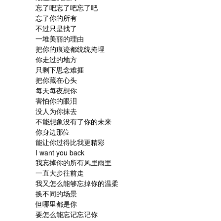
忘了吧忘了吧忘了吧

忘了你的所有

不过只是找了

一堆美丽的理由

把你的痕迹都统统掩埋

你走过的地方

只剩下思念难捱

把你藏在心头

每天每夜想你

害怕你的眼泪

没人为你抹去

不能想象没有了你的未来

你身边那位

能让你过得比我更精彩

I want you back

我忘掉你的所有风里雨里

一直大步往前走

我又怎么能够忘掉你的温柔

换不同的场景

但哪里都是你

要怎么能忘记忘记你
