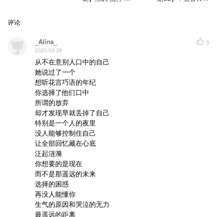
《29》
g＋《行人》
评论
_Alina_
5
2022-03-28
从不在意别人口中的自己

她说过了一个

想听花言巧语的年纪

你选择了他们口中

所谓的放弃

却才发现早就丢掉了自己

特别是一个人的夜里

没人能够控制住自己

让全部回忆藏在心底

泛起涟漪

你想要的是现在

而不是那遥远的未来

选择的困惑

再没人能懂你

生气的原因和哭泣的无力

最遥远的距离
