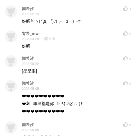
闻希汐
1
2022-02-19
好听的ヽ(*´Д｀*)ﾉ(╭￣3￣)╭♡
宥希_mw
0
2023-03-29
· 中国台湾
好听
闻希汐
0
2022-06-22
[星星眼]
闻希汐
0
2022-05-05
❤️❤️❤️❤️❤️❤️❤️❤️❤️❤️

❤️🎤  哪里都是你  ✨ ٩(♡㉨♡ )۶ 

❤️❤️❤️❤️❤️❤️❤️❤️❤️❤️
闻希汐
0
2022-05-05