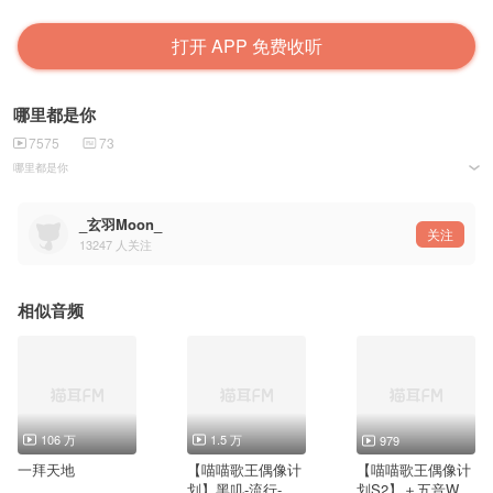
打开 APP 免费收听
哪里都是你
7575
73
哪里都是你
请听
_玄羽Moon_
关注
13247
人关注
相似音频
106 万
1.5 万
979
一拜天地
【喵喵歌王偶像计
【喵喵歌王偶像计
划】黑叽-流行-
划S2】＋五音Win