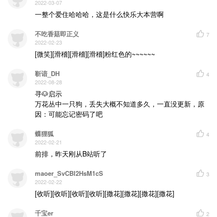
2022-03-07
一整个爱住哈哈哈，这是什么快乐大本营啊
不吃香菇即正义
7
2022-02-23
[微笑][滑稽][滑稽][滑稽]粉红色的~~~~~~
靳谙_DH
4
2022-08-28
寻🐶启示

万花丛中一只狗，丢失大概不知道多久，一直没更新，原
因：可能忘记密码了吧
蝶狸狐
4
2022-02-21
前排，昨天刚从B站听了
maoer_SvCBI2HsM1cS
3
2022-02-22
[收听][收听][收听][收听][撒花][撒花][撒花][撒花]
千宝er
2