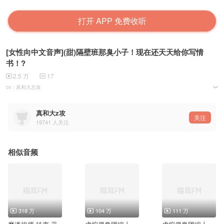
打开 APP 免费收听
[女性向中文音声](甜)隔壁班那臭小子！现在还天天给你写情
书！?
2.5 万
17
cv：真和大总攻
音频后期：虫虫
封面：鱿鱼孑
台本：物理拯救世界
真和大z攻
关注
19741
人关注
相似音频
318 万
104 万
111 万