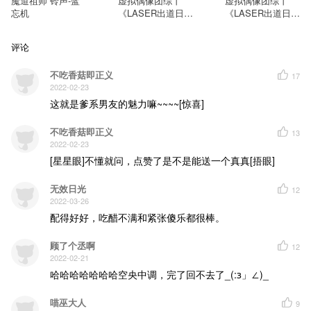
魔道祖师 铃声-蓝
虚拟偶像团综丨
虚拟偶像团综丨
忘机
《LASER出道日》
《LASER出道日》
七夕伴你入眠：林
七夕伴你入眠：乔
致
殊
评论
不吃香菇即正义
17
2022-02-23
这就是爹系男友的魅力嘛~~~~[惊喜]
不吃香菇即正义
13
2022-02-23
[星星眼]不懂就问，点赞了是不是能送一个真真[捂眼]
无效日光
12
2022-03-26
配得好好，吃醋不满和紧张傻乐都很棒。
顾了个丞啊
12
2022-02-21
哈哈哈哈哈哈哈空央中调，完了回不去了_(:з」∠)_
喵巫大人
9