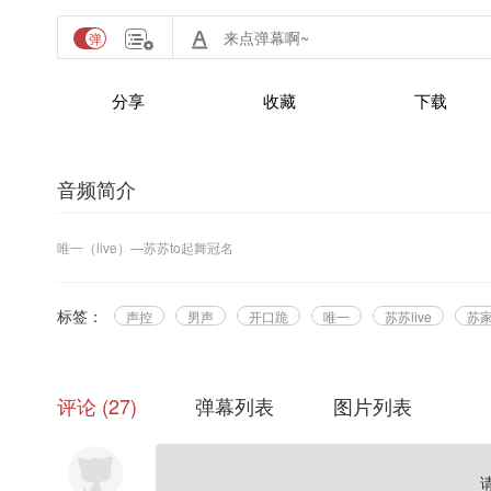
分享
收藏
下载
音频简介
唯一（live）—苏苏to起舞冠名
标签：
声控
男声
开口跪
唯一
苏苏live
苏
评论
27
弹幕列表
图片列表