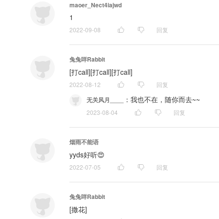
maoer_Nect4iajwd
1
2022-09-08
回复
兔兔咩Rabbit
[打call][打call][打call]
2022-08-12
回复
：
我也不在，随你而去~~
无关风月____
2023-08-04
回复
烟雨不能语
yyds好听😍
2022-07-05
回复
兔兔咩Rabbit
[撒花]