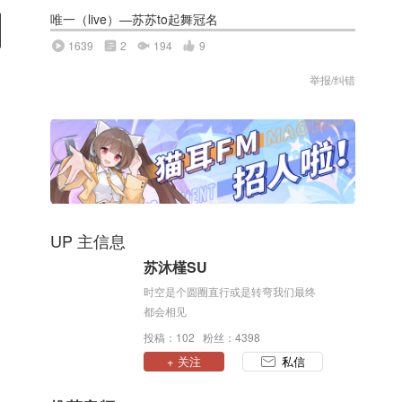
唯一（live）—苏苏to起舞冠名
1639
2
194
9
举报/纠错
UP 主信息
苏沐槿SU
时空是个圆圈直行或是转弯我们最终
都会相见
投稿：102 粉丝：4398
+ 关注
私信