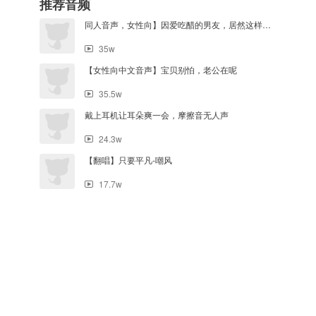
推荐音频
同人音声，女性向】因爱吃醋的男友，居然这样对待…
35w
【女性向中文音声】宝贝别怕，老公在呢
35.5w
戴上耳机让耳朵爽一会，摩擦音无人声
24.3w
【翻唱】只要平凡-嘲风
17.7w