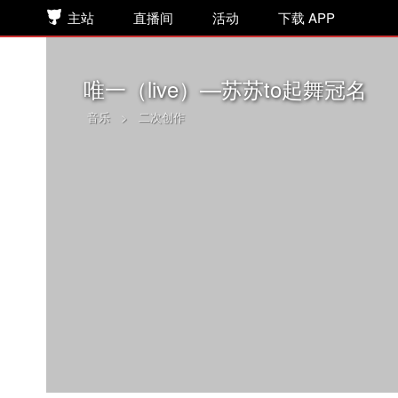
主站
直播间
活动
下载 APP
唯一（live）—苏苏to起舞冠名
音乐
>
二次创作