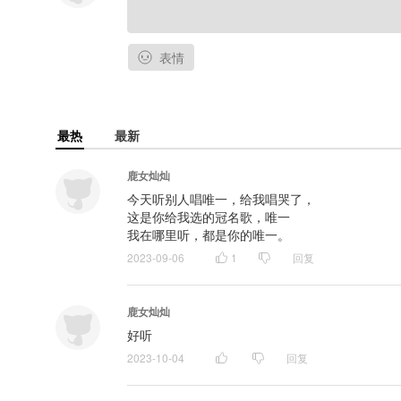
表情
最热
最新
鹿女灿灿
今天听别人唱唯一，给我唱哭了，

这是你给我选的冠名歌，唯一

我在哪里听，都是你的唯一。
2023-09-06
1
回复
鹿女灿灿
好听
2023-10-04
回复