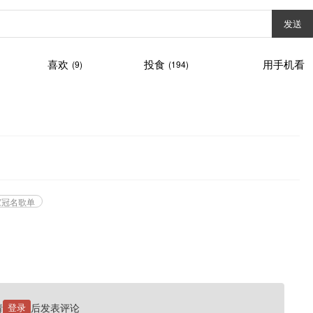
发送
喜欢
投食
用手机看
(9)
(194)
家冠名歌单
请
登录
后发表评论