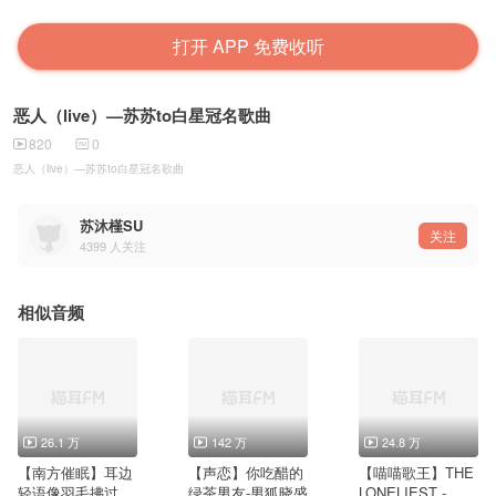
打开 APP 免费收听
恶人（live）—苏苏to白星冠名歌曲
820
0
恶人（live）—苏苏to白星冠名歌曲
苏沐槿SU
关注
4399
人关注
相似音频
26.1 万
142 万
24.8 万
【南方催眠】耳边
【声恋】你吃醋的
【喵喵歌王】THE
轻语像羽毛拂过心
绿茶男友-男狐晓盛
LONELIEST - 黑