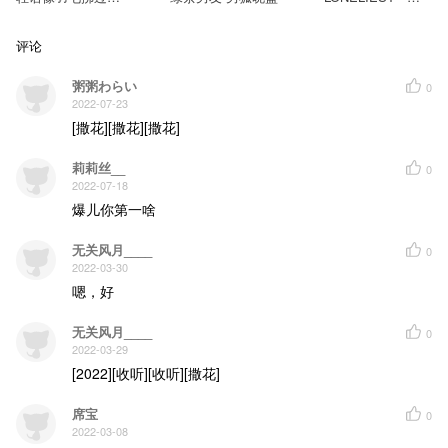
间
叽
评论
粥粥わらい
0
2022-07-23
[撒花][撒花][撒花]
莉莉丝__
0
2022-07-18
爆儿你第一啥
无关风月____
0
2022-03-30
嗯，好
无关风月____
0
2022-03-29
[2022][收听][收听][撒花]
席宝
0
2022-03-08