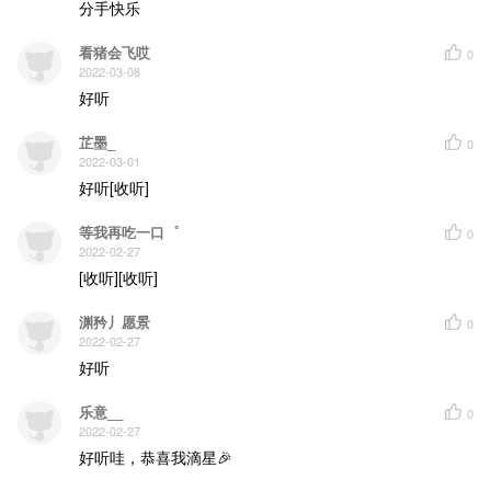
分手快乐
看猪会飞哎
0
2022-03-08
好听
芷墨_
0
2022-03-01
好听[收听]
等我再吃一口゜
0
2022-02-27
[收听][收听]
渊矜丿愿景
0
2022-02-27
好听
乐意__
0
2022-02-27
好听哇，恭喜我滴星🎉