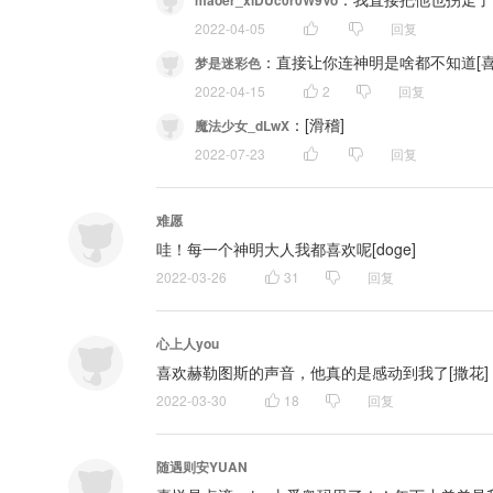
maoer_xiDUc0r0W9Vo
2022-04-05
回复
：
直接让你连神明是啥都不知道[喜
梦是迷彩色
2022-04-15
2
回复
：
[滑稽]
魔法少女_dLwX
2022-07-23
回复
难愿
哇！每一个神明大人我都喜欢呢[doge]
2022-03-26
31
回复
心上人you
喜欢赫勒图斯的声音，他真的是感动到我了[撒花]
2022-03-30
18
回复
随遇则安YUAN