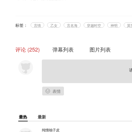
圣兽与孔雀优美地栖息，宴会与歌舞仿佛永不停歇，金光闪耀的祭司端坐在
当晚，你掏出了自己所有的泡面。
祭司告诉你，你必须唤醒三位依兰神明，让祂们送你回到过去，才能找到让
标签：
言情
乙女
言名海
穿越时空
神明
莫
【PS：本剧纯属虚构，如有雷同，一定是巧合~】
—————————————————————————————————
评论
252
弹幕列表
图片列表
感谢CV老师们的支持！
赫勒图斯：沫生@沫生Impression
奥玛里：真和@真和大总攻
喀佐：言名海@言名海Umi
祭司：莫笑@纯洁的莫笑
表情
小兵/将领：风尘@风尘_FC【鹿蜀之声】
观展人/侍女：流苏@流苏不酥吖【鹿蜀之声】
奴隶贩子/逃兵：阿风@Master阿风【鹿蜀之声】
最热
最新
—————————————————————————————————
纯情柚子皮