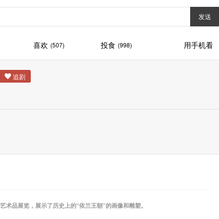
发送
喜欢
投食
用手机看
(507)
(998)
艺术品展览，展示了历史上的“依兰王朝”的画像和雕塑。