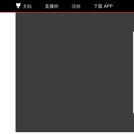
主站
直播间
活动
下载 APP
【互动剧】取悦神明
声音恋人
>
女性向