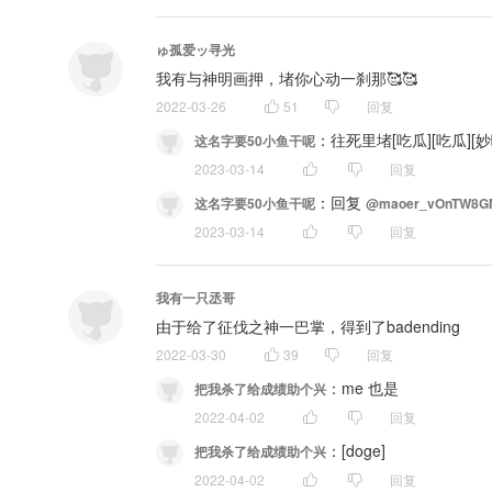
ゅ孤爱ッ寻光
我有与神明画押，堵你心动一刹那🥰🥰
2022-03-26
51
回复
：
往死里堵[吃瓜][吃瓜][妙
这名字要50小鱼干呢
2023-03-14
回复
：
回复 
这名字要50小鱼干呢
@maoer_vOnTW8G
2023-03-14
回复
我有一只丞哥
由于给了征伐之神一巴掌，得到了badending
2022-03-30
39
回复
：
me 也是
把我杀了给成绩助个兴
2022-04-02
回复
：
[doge]
把我杀了给成绩助个兴
2022-04-02
回复