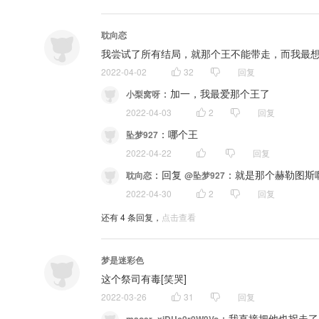
耽向恋
我尝试了所有结局，就那个王不能带走，而我最
2022-04-02
32
回复
：
加一，我最爱那个王了
小梨窝呀
2022-04-03
2
回复
：
哪个王
坠梦927
2022-04-22
回复
：
回复 
：就是那个赫勒图斯
耽向恋
@坠梦927
2022-04-30
2
回复
还有
4
条回复，
点击查看
梦是迷彩色
这个祭司有毒[笑哭]
2022-03-26
31
回复
：
我直接把他也拐走了