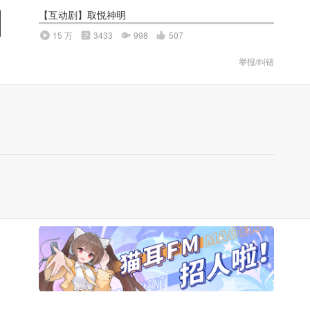
【互动剧】取悦神明
15 万
3433
998
507
举报/纠错