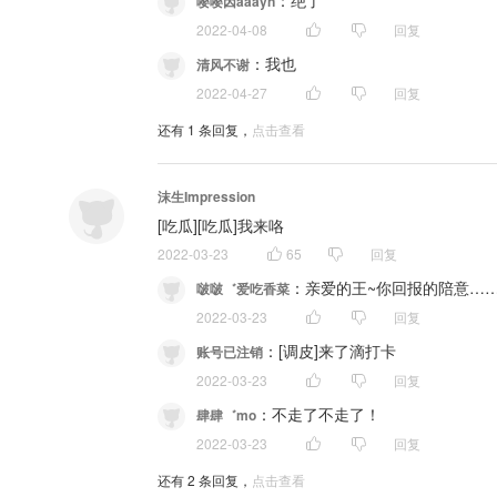
：
绝了
嘤嘤因aaayn
2022-04-08
回复
：
我也
清风不谢
2022-04-27
回复
还有
1
条回复，
点击查看
沫生Impression
[吃瓜][吃瓜]我来咯
2022-03-23
65
回复
：
亲爱的王~你回报的陪意……
啵啵゛爱吃香菜
2022-03-23
回复
：
[调皮]来了滴打卡
账号已注销
2022-03-23
回复
：
不走了不走了！
肆肆゛mo
2022-03-23
回复
还有
2
条回复，
点击查看