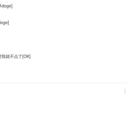
oge]
ge]
我就不点了[OK]