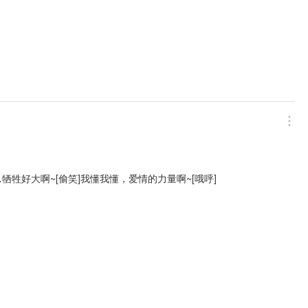
牺牲好大啊~[偷笑]我懂我懂，爱情的力量啊~[哦呼]