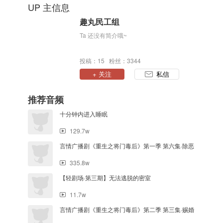
UP 主信息
趣丸民工组
Ta 还没有简介哦~
投稿：15 粉丝：3344
+ 关注
私信
推荐音频
十分钟内进入睡眠
129.7w
言情广播剧《重生之将门毒后》第一季 第六集·除恶
335.8w
【轻剧场·第三期】无法逃脱的密室
11.7w
言情广播剧《重生之将门毒后》第二季 第三集·赐婚