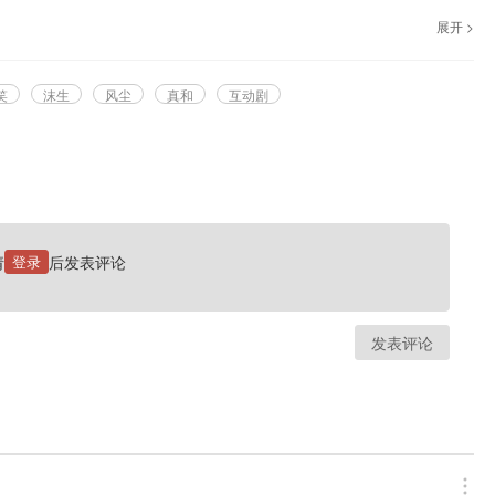
展台，要你上贡……
展开 >
一切回到正轨的办法。只是任性的神明，会让你如愿吗？
笑
沫生
风尘
真和
互动剧
——
请
登录
后发表评论
发表评论
——