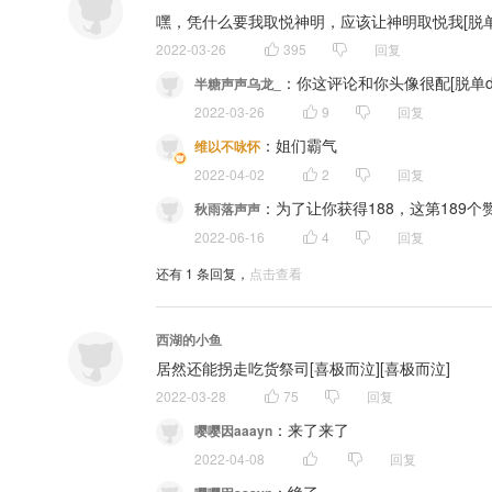
嘿，凭什么要我取悦神明，应该让神明取悦我[脱单d
-制作组-
2022-03-26
395
回复
策划、文案：阿灯
：
你这评论和你头像很配[脱单do
半糖声声乌龙_
总监制：英俊
2022-03-26
9
回复
音频后期：小熊软糖
：
姐们霸气
维以不咏怀
2022-04-02
2
回复
-素材-
：
为了让你获得188，这第189个赞
秋雨落声声
立绘绘制：FrozenNorth
2022-06-16
4
回复
背景素材：千库网、爱给网
还有
1
条回复，
点击查看
字体：iFonts字体素材库
部分素材来源于网络，如有侵权请告知删除~
西湖的小鱼
有任何意见建议欢迎评论区或者私信留言~
居然还能拐走吃货祭司[喜极而泣][喜极而泣]
2022-03-28
75
回复
：
来了来了
嘤嘤因aaayn
2022-04-08
回复