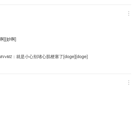
啊][妙啊]
：就是小心别堵心肌梗塞了[doge][doge]
MVvMZ