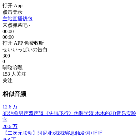
打开 App
点击登录
主站
直播
钱包
来点弹幕吧~
00:00
00:00
打开 APP 免费收听
せいいっぱいの告白
309
0
喵哒哈嘿
153
人关注
关注
相似音频
12.6 万
3D治愈男声双声道《失眠飞行》伪装学渣 木木的3D音乐实验
室
20.6 万
【二次元联动】阿尼亚x枕枕寝息触发词+呼呼
468 万