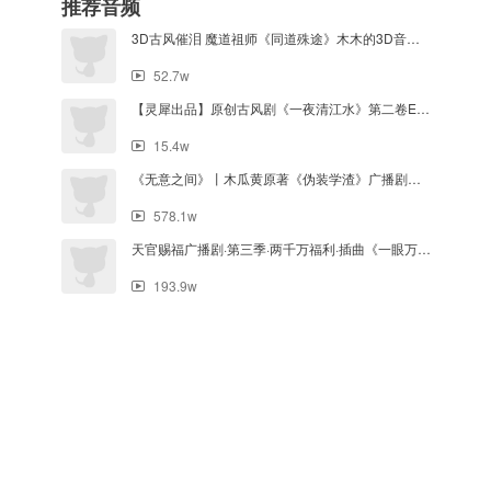
推荐音频
3D古风催泪 魔道祖师《同道殊途》木木的3D音乐实验室
52.7w
【灵犀出品】原创古风剧《一夜清江水》第二卷ED《困局》
15.4w
《无意之间》丨木瓜黄原著《伪装学渣》广播剧主题曲
578.1w
天官赐福广播剧·第三季·两千万福利·插曲《一眼万年》主役版
193.9w