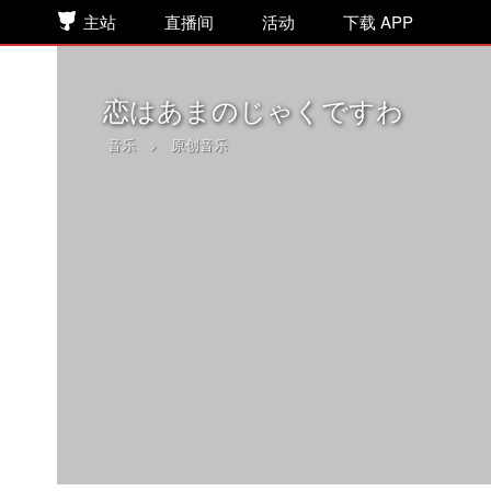
主站
直播间
活动
下载 APP
恋はあまのじゃくですわ
音乐
>
原创音乐