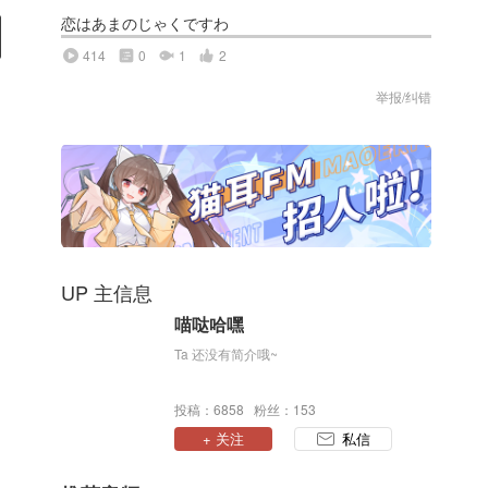
恋はあまのじゃくですわ
414
0
1
2
举报/纠错
UP 主信息
喵哒哈嘿
Ta 还没有简介哦~
投稿：6858 粉丝：153
+ 关注
私信