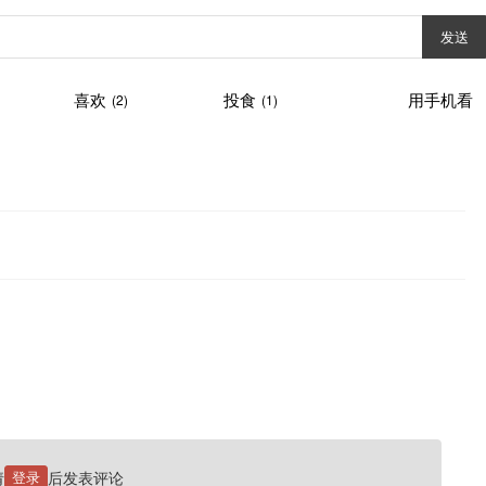
发送
喜欢
投食
用手机看
(2)
(1)
请
登录
后发表评论