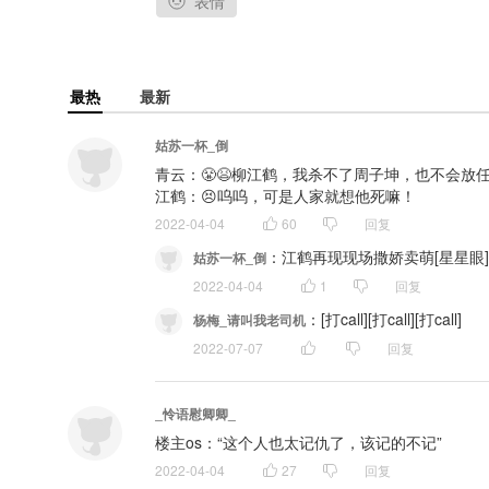
表情
作曲：涟蕴
作词：落拓青衫
编曲：阿泰
最热
最新
和声编唱：醉雪
混音：NamieMeng
笛子实录：再也不上课
姑苏一杯_倒
海报美工：白明
青云：😤😫柳江鹤，我杀不了周子坤，也不会放任
视频制作：南杉有木
江鹤：😣呜呜，可是人家就想他死嘛！
音乐监制：卿雪 青什
2022-04-04
60
回复
音乐制作：希声原创音乐工作室
：
江鹤再现现场撒娇卖萌[星星眼]
姑苏一杯_倒
2022-04-04
1
回复
：
[打call][打call][打call]
杨梅_请叫我老司机
2022-07-07
回复
_怜语慰卿卿_
楼主os：“这个人也太记仇了，该记的不记”
2022-04-04
27
回复