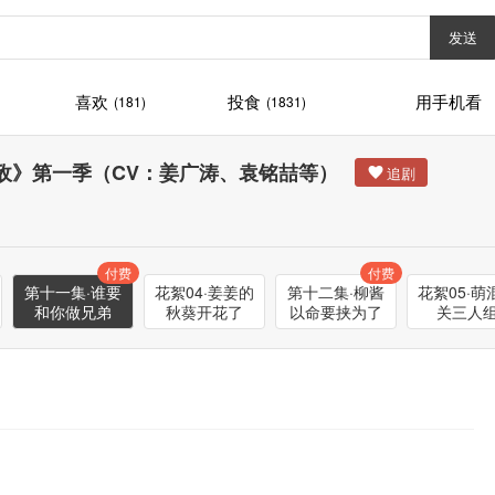
发送
喜欢
投食
用手机看
(181)
(1831)
公敌》第一季（CV：姜广涛、袁铭喆等）
付费
付费
第十一集·谁要
花絮04·姜姜的
第十二集·柳酱
花絮05·萌
和你做兄弟
秋葵开花了
以命要挟为了
关三人