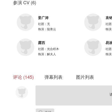
参演 CV
(
6
)
原创配乐：子远
封面设计：仓桥
抠图美工：吱吱吾吾
姜广涛
袁
社团：
无
社团
✿ 配音组 ✿
饰演：
陆青云
饰演
配音导演：朱蓉蓉
配音统筹：乔一
录音师：张伟强
露西
易
-
社团：
光合积木
社团
陆青云：姜广涛
饰演：
解夫人
饰演
柳江鹤：袁铭喆
解清霜：段艺璇
解仁宇：家明
解夫人：露西
评论
145
弹幕列表
图片列表
手下甲：易湫
手下乙：孙睿扬
影卫甲：赤凡
✿ 主题曲 ✿
《云间鹤》
演唱：云雀 醉雪