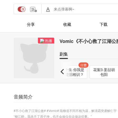
分享
收藏
下载
Vomic《不小心救了江湖
热播
剧集
付费
付费
第九集·美女贴
主役访谈·柳江
第十集·你我是
花絮3·姜喆胡
贴打机锋
鹤
否是旧相识？
包阳
音频简介
#不小心救了江湖公敌# #Vomic# 陆柳道不同不相为谋，解清霜突袭解仁宇
“柳江鹤，我杀不了周子坤，也不会放任你去做这些事。”