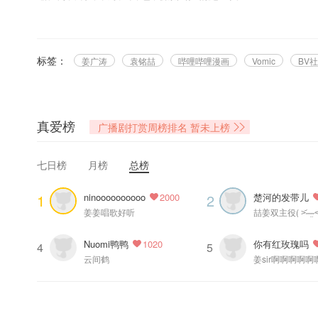
“呜呜，可是人家就想他死嘛！”！
@哔哩哔哩漫画 出品、@BV社 策划、 @回声漫响工作室 制作、@光合积
标签：
姜广涛
袁铭喆
哔哩哔哩漫画
Vomic
BV社
✿ 策划组 ✿
出品：哔哩哔哩漫画
项目策划：BV社
原作：六木乔
真爱榜
广播剧打赏周榜排名
暂未上榜
江湖公敌保护协会：丁黎 张茜 波仔 Jimmy Charles
漫画编辑：橙子
七日榜
月榜
总榜
内容监制：夏路路 林风熏
运营支持：大萌萌 叶舟舟
ninoooooooooo
楚河的发带儿
1
2
2000
项目支持：火野丽
姜姜唱歌好听
喆姜双主役( ˃᷄˶˶̫˶˂᷅
✿ 制作组 ✿
Nuomi鸭鸭
你有红玫瑰吗
1020
统筹：青什
4
5
云间鹤
监修：妄仔
剧本改编：鹤之
音频制作：瓦大喜
视频制作：知与卿焉