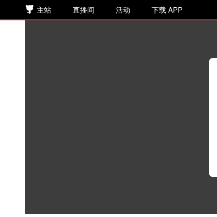
主站
直播间
活动
下载 APP
Vomic《不小心救了江湖公敌》
有声漫画