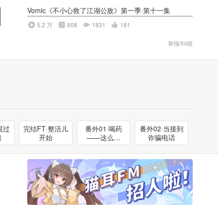
Vomic《不小心救了江湖公敌》第一季·第十一集
5.2 万
608
1831
181
举报/纠错
混过
完结FT·整活儿
番外01·喝药
番外02·当接到
组
开始
——这么简
诈骗电话
单？