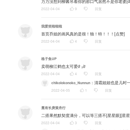
万万没想到柳酱吊着你的那口气居然不是你老婆[dog
2022-04-04
9
回复
我爱笑啦啦啦
首页乔姐的画风真的是很！独！特！！！[点赞]
2022-04-04
4
回复
格子鱼UP
卖萌柳江鹤也太可爱ớ ₃ờ
2022-04-04
4
回复
：
清霜姐姐也是儿时一
chikolokonoko_Nunnun
2022-04-05
1
回复
熹有长庚策舟行
二搭果然默契度满分，可以等三搭不[星星眼][星星
2022-04-04
3
回复