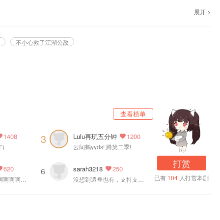
展开 >
木 @吼浪工作室 联合录制、Vomic《不小心救了江湖公敌》第十一集
不小心救了江湖公敌
查看榜单
Lulu再玩五分钟
3
1408
1200
 )
云间鹤yyds! 蹲第二季!
打赏
sarah3218
620
250
6
已有
104
人打赏本剧
姜sir啊啊啊啊啊啊啊啊啊啊啊啊啊啊啊啊
沒想到這裡也有，支持支持~!!!