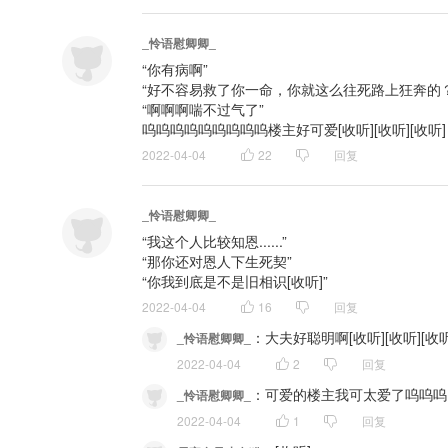
_怜语慰卿卿_
“你有病啊”

“好不容易救了你一命，你就这么往死路上狂奔的？”
“啊啊啊喘不过气了”

呜呜呜呜呜呜呜呜呜楼主好可爱[收听][收听][收听]
2022-04-04
22
回复
_怜语慰卿卿_
“我这个人比较知恩......”

“那你还对恩人下生死契”

“你我到底是不是旧相识[收听]”
2022-04-04
16
回复
：
大夫好聪明啊[收听][收听][收听
_怜语慰卿卿_
2022-04-04
2
回复
：
可爱的楼主我可太爱了呜呜呜
_怜语慰卿卿_
2022-04-04
1
回复