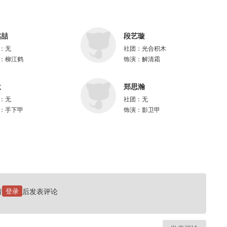
铭喆
段艺璇
：
无
社团：
光合积木
：
柳江鹤
饰演：
解清霜
湫
郑思瀚
：
无
社团：
无
：
手下甲
饰演：
影卫甲
请
登录
后发表评论