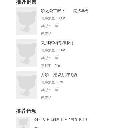
推荐剧集
歌之公主殿下——魔法草莓
总播放量：
3.6w
类型：
一般
已完结
丸川君家的猫咪们
总播放量：
1.8w
类型：
一般
更新至：2-6
月歌。池袋月猫物語
总播放量：
5w
类型：
一般
已完结
推荐音频
04 ウサギは何匹？ 兔子有多少只？