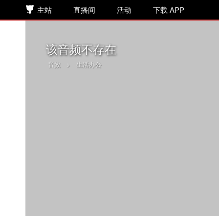
主站
直播间
活动
下载 APP
该音频不存在
音效
>
生活办公