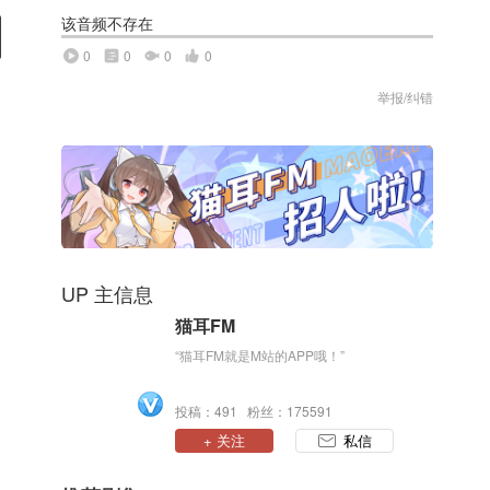
该音频不存在
0
0
0
0
举报/纠错
UP 主信息
猫耳FM
“猫耳FM就是M站的APP哦！”
投稿：491 粉丝：175591
+ 关注
私信