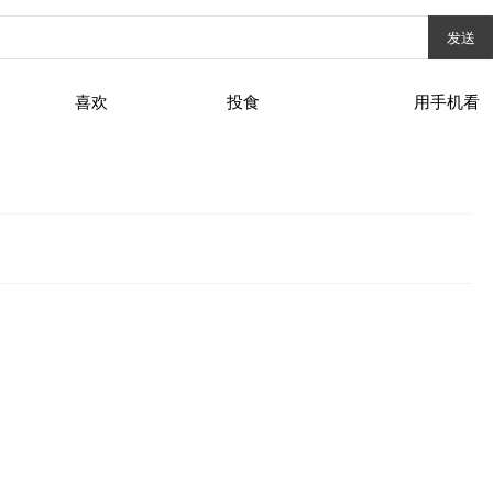
发送
喜欢
投食
用手机看