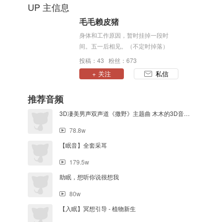
UP 主信息
毛毛赖皮猪
身体和工作原因，暂时挂掉一段时
间。五一后相见。（不定时掉落）
投稿：43 粉丝：673
+ 关注
私信
推荐音频
3D凄美男声双声道《撒野》主题曲 木木的3D音乐实验室
78.8w
【眠音】全套采耳
179.5w
助眠，想听你说很想我
80w
【入眠】冥想引导 - 植物新生