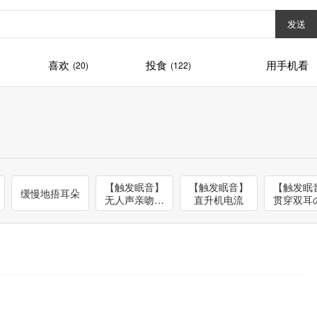
发送
喜欢
投食
用手机看
(20)
(122)
【触发眠音】
【触发眠音】
【触发眠
缓慢地捂耳朵
无人声亲吻呼
直升机电流
贯穿双耳
吸口腔音
痛声