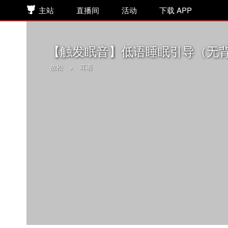
主站
直播间
活动
下载 APP
【触发眠音】低语睡眠引导（无
放松
>
耳语