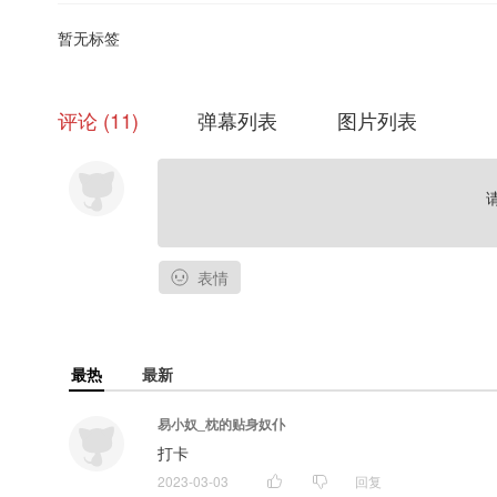
暂无标签
评论
11
弹幕列表
图片列表
表情
最热
最新
易小奴_枕的贴身奴仆
打卡
2023-03-03
回复