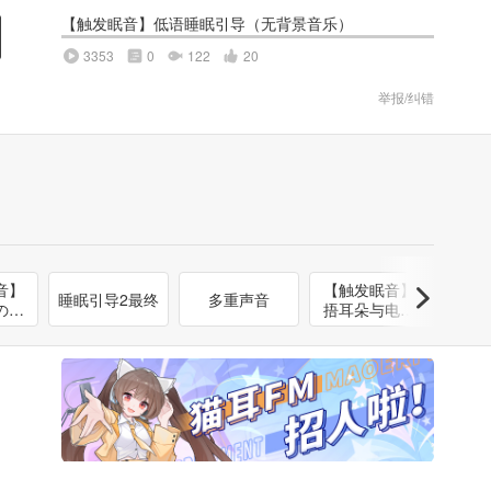
【触发眠音】低语睡眠引导（无背景音乐）
3353
0
122
20
举报/纠错
音】
【触发眠音】
【触
睡眠引导2最终
多重声音
の刺
捂耳朵与电流
直击