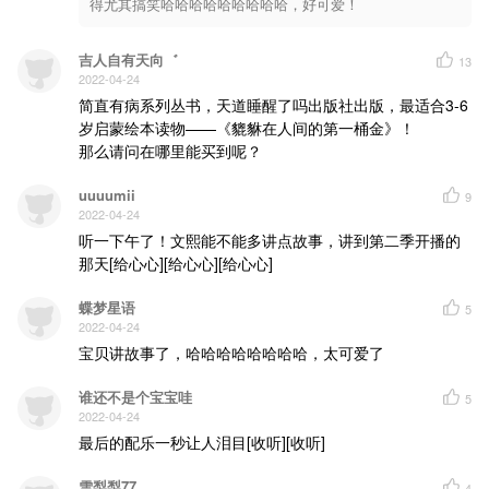
得尤其搞笑哈哈哈哈哈哈哈哈哈，好可爱！
吉人自有天向゛
13
2022-04-24
简直有病系列丛书，天道睡醒了吗出版社出版，最适合3-6
岁启蒙绘本读物——《貔貅在人间的第一桶金》！

那么请问在哪里能买到呢？
uuuumii
9
2022-04-24
听一下午了！文熙能不能多讲点故事，讲到第二季开播的
那天[给心心][给心心][给心心]
蝶梦星语
5
2022-04-24
宝贝讲故事了，哈哈哈哈哈哈哈哈，太可爱了
谁还不是个宝宝哇
5
2022-04-24
最后的配乐一秒让人泪目[收听][收听]
雪梨梨77
4