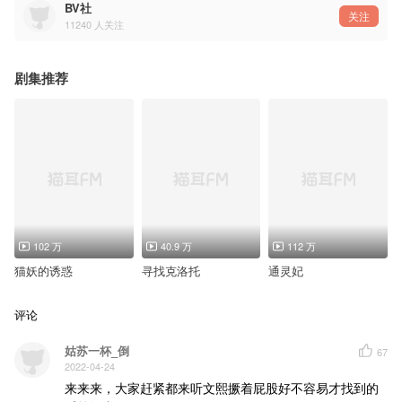
BV社
参与录音：（排名不分先后）
关注
11240
人关注
魏一凡、宗天泽、邓宥希、言浩、龚玺 、空灵薇薇、唐嶷
◆制作组◆
统筹：凉盏
剧集推荐
制作导演：温酒
剧本改编：素以初
原创配乐：西凉Cassie
音频制作：桃鹿夏
视频监修：度19
视频制作：雨过
素材处理：SLXHULU
封面设计：Sally
102 万
40.9 万
112 万
猫妖的诱惑
寻找克洛托
通灵妃
评论
姑苏一杯_倒
67
2022-04-24
来来来，大家赶紧都来听文熙撅着屁股好不容易才找到的