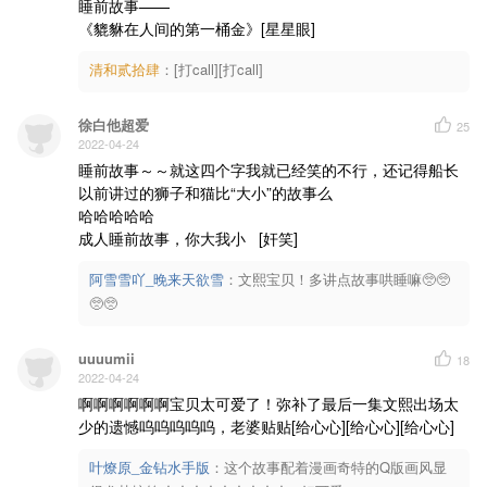
睡前故事——

《貔貅在人间的第一桶金》[星星眼]
清和贰拾肆
：
[打call][打call]
徐白他超爱
25
2022-04-24
睡前故事～～就这四个字我就已经笑的不行，还记得船长
以前讲过的狮子和猫比“大小”的故事么

哈哈哈哈哈

成人睡前故事，你大我小   [奸笑]
阿雪雪吖_晚来天欲雪
：
文熙宝贝！多讲点故事哄睡嘛🥺🥺
🥺🥺
uuuumii
18
2022-04-24
啊啊啊啊啊啊宝贝太可爱了！弥补了最后一集文熙出场太
少的遗憾呜呜呜呜呜，老婆贴贴[给心心][给心心][给心心]
叶燎原_金钻水手版
：
这个故事配着漫画奇特的Q版画风显