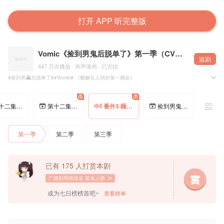
打开 APP 听完整版
Vomic《捡到男鬼后脱单了》第一季（CV：赵毅、林予曦、吴晛、刘明月等）
追剧
447 万次播放 · 有声漫画 · 已完结
#捡到男👻后脱单了##Vomic# 《貔貅在人间的第一桶金》
[萌虎贴贴]听文熙老师讲睡前故事~
@哔哩哔哩漫画 出品、@BV社 策划、 @白梦社 作品、@一麻袋小猫漫画工作室 承制，@九嗷嗷 主笔
第十二集预告·扫码投票SCAN ME!
第十二集·渡了阳气我还凉快吗
番外3·睡前故事
捡到男鬼后录了个FT~
◆企划组◆
貔貅饭馆股东：丁黎 张茜 波仔 Jimmy Charles
漫画编辑：菌
第一季
第二季
第三季
内容监制：@夏路路2020 @风熏林
运营支持：流英、少成
项目支持：火野丽 、柠檬、零光
◆配音组◆
已有 175 人打赏本剧
配音导演：彭尧@彭尧-三途彼岸
制片监制：生姜烧
广播剧周榜排名
暂未上榜
配音统筹：子木@子木木木木_
录音师：小易
成为七日榜榜首吧~
查看榜单
——
皮修：赵毅
文熙：林予曦
仇伏：陈冠豪