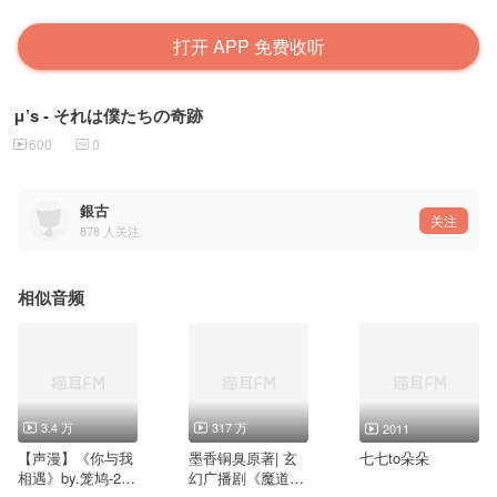
打开 APP 免费收听
μ’s - それは僕たちの奇跡
600
0
銀古
关注
878
人关注
相似音频
3.4 万
317 万
2011
【声漫】《你与我
墨香铜臭原著| 玄
七七to朵朵
相遇》by.笼鸠-21-
幻广播剧《魔道祖