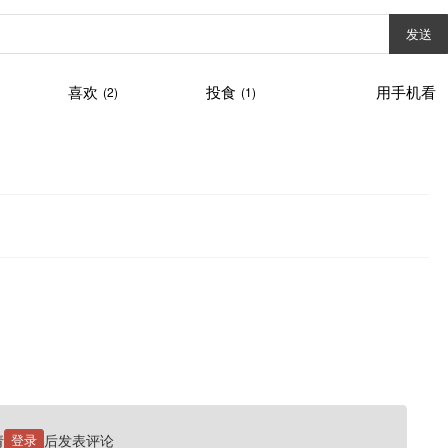
发送
喜欢
投食
用手机看
(2)
(1)
请
登录
后发表评论