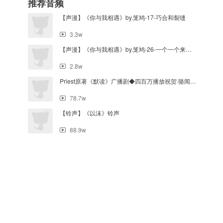
推荐音频
【声漫】《你与我相遇》by.笼鸠-17-巧合和裂缝
3.3w
【声漫】《你与我相遇》by.笼鸠-26-一个一个来吧&流转的心意
2.8w
Priest原著《默读》广播剧◆四百万播放祝贺·骆闻舟铃声一◆
78.7w
【铃声】《以沫》铃声
88.9w