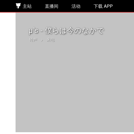
主站
直播间
活动
下载 APP
μ’s - 僕らは今のなかで
铃声
>
来电