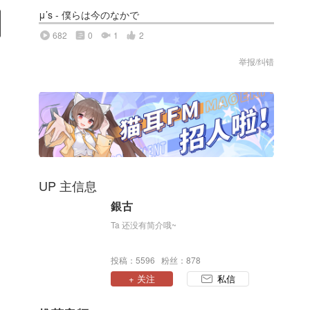
μ’s - 僕らは今のなかで
682
0
1
2
举报/纠错
UP 主信息
銀古
Ta 还没有简介哦~
投稿：5596 粉丝：878
+ 关注
私信