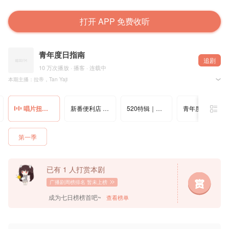
打开 APP 免费收听
青年度日指南
追剧
10 万次播放 · 播客 · 连载中
本期主播：拉帝，Tan Yaji
声音制作：Tan Yaji
唱片扭蛋机｜店休中，推荐一些我们的一些音乐良药
新番便利店 ｜四月番推荐：新番很好看真是太好
520特辑｜爱自己并不是一件容易的事情呀
青年度日指南X银河酒吧｜二次元城市公共生活，小秋叶原消亡史！
推荐一些最近听的音乐良药。
Shownotes：
00:28 跳票唱片扭蛋机2个月的原因
第一季
01:35 疫情期间的一些音乐治愈良药
02:30 新形式：当场听当场聊
03:29 《Immunity》-Clairo
拉帝推荐单曲：North
已有 1 人打赏本剧
06:30 作品气质，歌手介绍，成名契机，音乐感受，DIY感的能量，更多的youtube成名故事，慵懒
广播剧周榜排名
暂未上榜
13:17 《Lust for Life》-Lana Del Rey
雅杰推荐单曲：Beautiful People Beautiful Problems
成为七日榜榜首吧~
查看榜单
17:49 个人感受连接，联想教会音乐
21:55《Chinese Football》-Chinese Football
拉帝推荐单曲：再见米卢