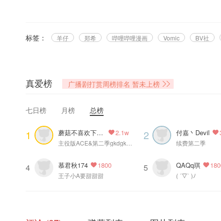
[发射爱心]预祝你考试一切顺利！
@哔哩哔哩漫画 出品、@BV社 策划、@多蕴漫画 承制，@木火然 原作，@
标签：
羊仔
郑希
哔哩哔哩漫画
Vomic
BV社
◆企划组◆
关爱深渊成长委员会：丁黎 张茜 波仔 Jimmy Charles
漫画编辑：菌
内容监制：@夏路路2020 @风熏林
真爱榜
广播剧打赏周榜排名
暂未上榜
运营支持：流英、少成
项目支持：火野丽 、柠檬、零光
七日榜
月榜
总榜
◆配音组◆
蘑菇不喜欢下雨天
付嘉丶Devil
1
2
2.1w
Abyss：郑希@96度希
主役版ACE&第二季gkdgkdgkd
续费第二季
慕君秋174
QAQq琪
1800
180
4
5
王子小A要甜甜甜
( ´▽` )ﾉ