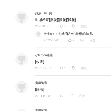
姑苏一杯_倒
谢谢希哥[撒花][撒花][撒花]
2022-06-01
5
回复
：
为啥有种柏老板的味儿
牧小鱼a
2022-06-01
2
回复
小lemon诺诺
[收听]
2022-12-27
1
回复
窵囖䳮䆝
[睡着]
2024-02-12
回复
窵囖䳮䆝