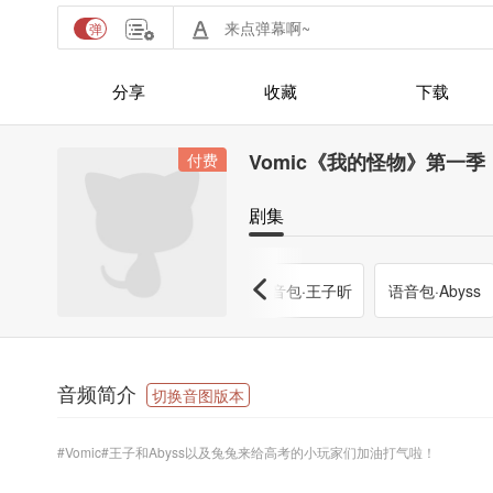
分享
收藏
下载
Vomic《我的怪物》第一
付费
剧集
付费
第十一集预告·
第十一集·ACE
语音包·王子昕
语音包·Abyss
敢动他，试试
牌！
看啊！
音频简介
切换音图版本
#Vomic#王子和Abyss以及兔兔来给高考的小玩家们加油打气啦！