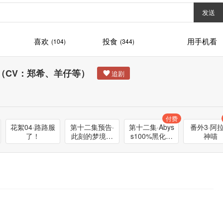
发送
喜欢
投食
用手机看
(104)
(344)
季（CV：郑希、羊仔等）
付费
花絮04·路路服
第十二集预告·
第十二集·Abys
番外3·阿
了！
此刻的梦境与
s100%黑化展
神喵
现实
开