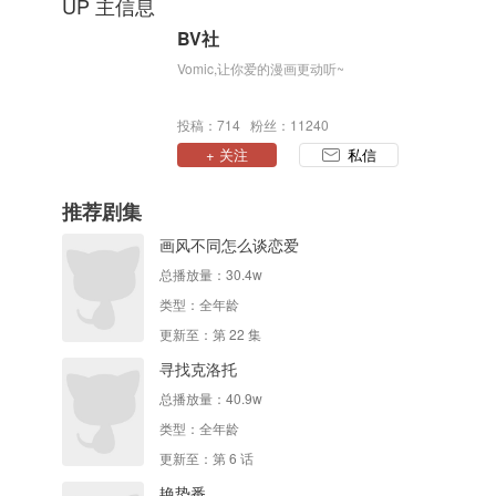
UP 主信息
BV社
Vomic,让你爱的漫画更动听~
投稿：714 粉丝：11240
+ 关注
私信
推荐剧集
画风不同怎么谈恋爱
总播放量：
30.4w
类型：
全年龄
更新至：第 22 集
寻找克洛托
总播放量：
40.9w
类型：
全年龄
更新至：第 6 话
艳势番