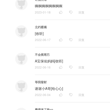
啊啊啊啊啊啊啊啊
2023-01-18
回复
北朽暖橘
[收听]
2022-06-17
回复
不会摇尾巴
A宝保佑妈妈[收听]
2022-06-16
回复
等我發财
谢谢小A哥[给心心]
2022-06-04
回复
麋鹿迷了路yo