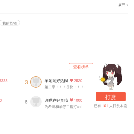
展开 >
瞬心文化 录制、#Vomic#《我的怪物》
我的怪物
查看榜单
羊闹闹好热闹
3
3333
2520
第二季！！！尽快！！！谢谢！！！
打赏
改昵称好贵哦
0
1000
6
已有
101
人打赏本剧
为希哥和羊仔二搭打call