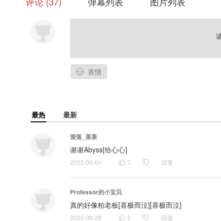
评论
37
弹幕列表
图片列表
表情
最热
最新
萤落_茶茶
谢谢Abyss[给心心]
2022-06-01
7
回复
Professor的小宝贝
真的好像柏老板[喜极而泣][喜极而泣]
2022-09-28
5
回复