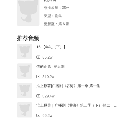
总播放量：
30w
类型：
剧集
更新至：第 6 期
推荐音频
16.【年礼（下）】
85.2w
你的距离 · 第五期
310.2w
淮上原著|广播剧《吞海》第一季·第一集
329.4w
淮上原著｜广播剧《吞海》第三季（下）·第二十一集
99.2w