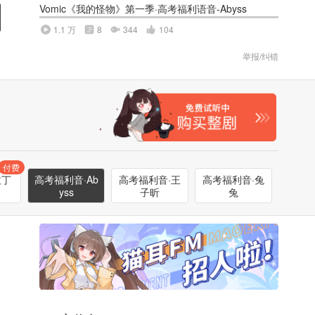
Vomic《我的怪物》第一季·高考福利语音-Abyss
1.1 万
8
344
104
举报/纠错
付费
拉丁
高考福利音·Ab
高考福利音·王
高考福利音·兔
yss
子昕
兔