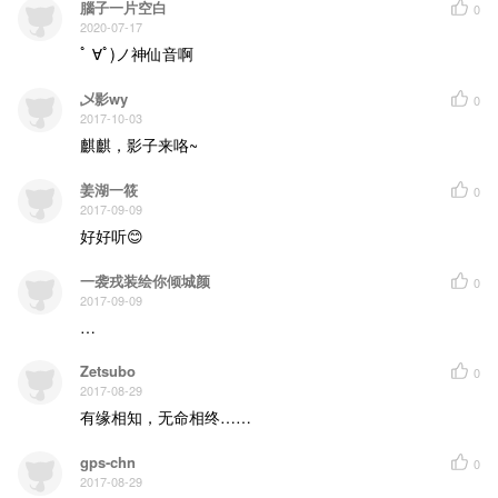
腦子一片空白
0
2020-07-17
ﾟ ∀ﾟ)ノ神仙音啊
乄影wy
0
2017-10-03
麒麒，影子来咯~
姜湖一筱
0
2017-09-09
好好听😊
一袭戎装绘你倾城颜
0
2017-09-09
…
Zetsubo
0
2017-08-29
有缘相知，无命相终……
gps-chn
0
2017-08-29