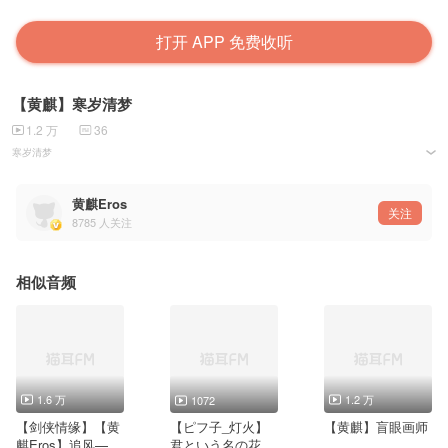
打开 APP 免费收听
【黄麒】寒岁清梦
1.2 万
36
寒岁清梦
——《御剑情缘》周年主题曲
策划：骊歌Crystal
黄麒Eros
作词：千叶君少
关注
8785
人关注
作曲：黄师傅HBY
编曲：Longkito
原唱：音频怪物
演唱：黄麒
混音：死神
相似音频
海报：水云汐
题字：阿扁
曲绘：青碧
PV：默然度
UP主信息：
微博：黄麒Eros
企鹅群：574720108
1.6 万
1.2 万
1072
送秋亭外烟雨横越长空
【剑侠情缘】【黄
【ピフ子_灯火】
【黄麒】盲眼画师
青梅时节笑谈春枝意浓
麒Eros】追风——
君という名の花
临水自问谢过川野流风