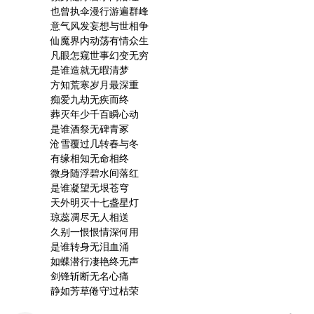
琼蕊凋尽无人相送
也曾执伞漫行游遍群峰

久别一恨恨情深何用
意气风发妄想与世相争

是谁转身无泪血涌
如蝶潜行凄艳终无声
仙魔界内动荡有情众生

剑锋斩断无名心痛
凡眼怎窥世事幻变无穷

静如芳草倦守过枯荣
是谁造就无暇清梦

方知荒寒岁月最深重

痴爱九劫无疾而终

葬灭年少千百瞬心动

是谁酒祭无碑青冢

沧雪覆过几转春与冬

有缘相知无命相终

微身随浮碧水间落红

是谁凝望无垠苍穹

天外明灭十七盏星灯

琼蕊凋尽无人相送

久别一恨恨情深何用

是谁转身无泪血涌

如蝶潜行凄艳终无声

剑锋斩断无名心痛

静如芳草倦守过枯荣