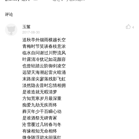
叶露清冷犹记如花颜容
记《剑侠情缘网络
【UTAUカバー】
版叁》慕容追风
也曾轻踏云阶御剑凌空
评论
远望天海潮起雷火暗涌
末路崖尖寥落残影飞虹
淡然隐去昔时忘情相拥
玉鬘
4
2017-08-30
是谁造就无瑕清梦
方知荒寒岁月最深重
送秋亭外烟雨横越长空

痴爱九劫无疾而终
青梅时节笑谈春枝意浓

葬灭年少千百瞬心动
是谁酒祭无碑青冢
临水自问谢过川野流风

沧雪覆过几转春与冬
叶露清冷犹记如花颜容

有缘相知无命相终
微身随浮碧水间落红
也曾轻踏云阶御剑凌空

远望天海潮起雷火暗涌

也曾执伞漫行游遍群峰
意气风发妄想与世相争
末路崖尖寥落残影飞虹

仙魔界内动荡有情众生
淡然隐去昔时忘情相拥

凡眼怎窥世事幻变无穷
是谁造就无暇清梦

是谁造就无瑕清梦
方知荒寒岁月最深重

方知荒寒岁月最深重
痴爱九劫无疾而终
痴爱九劫无疾而终

葬灭年少千百瞬心动
葬灭年少千百瞬心动

是谁酒祭无碑青冢
沧雪覆过几转春与冬
是谁酒祭无碑青冢

有缘相知无命相终
沧雪覆过几转春与冬

微身随浮碧水间落红
有缘相知无命相终

是谁凝望无垠苍穹
微身随浮碧水间落红

天外明灭十七盏星灯