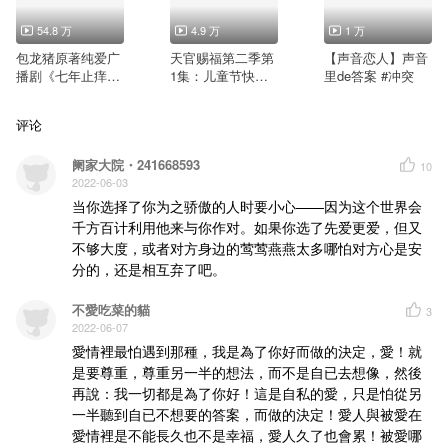
54.8 万
4.9 万
1 万
包龙猪原著纯爱广
天官赐福第二季第
【声音恋人】声音
播剧《七年止痒》
1集：儿童节快乐T
里de答案 #冲突
全一期
O红红儿
评论
阑家大院・241668593
10
2022-06-03
当你选择了你为之骄傲的人时要小心——因为这个世界会
千方百计利用他来与你作对。如果你选了先爱更爱，但又
不够大度，或者对方身边的莺莺燕燕太多哪怕对方心是安
分的，还是相互弃了吧。
不愛吃菜的貓
3
2022-06-07
愛情裡最怕遇到那種，我是為了你好而做的決定，愛！就
是要尊重，尊重另一半的想法，而不是自已去想像，然後
再說：我一切都是為了你好！這是自私的愛，只是怕從另
一半聽到自已不想要的答案，而做的決定！愛人與被愛在
愛情裡是不能長久也不是幸福，愛人久了也會累！被愛哪