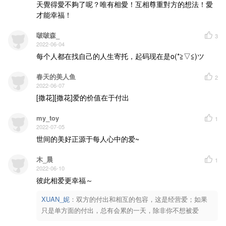
天覺得愛不夠了呢？唯有相愛！互相尊重對方的想法！愛
才能幸福！
啵啵森_
3
2022-06-04
每个人都在找自己的人生寄托，起码现在是o(*≧▽≦)ツ
春天的美人鱼
2
2022-06-07
[撒花][撒花]爱的价值在于付出
my_toy
1
2022-07-05
世间的美好正源于每人心中的爱~
木_晨
1
2022-06-10
彼此相爱更幸福～
XUAN_妮
：
双方的付出和相互的包容，这是经营爱；如果
只是单方面的付出，总有会累的一天，除非你不想被爱