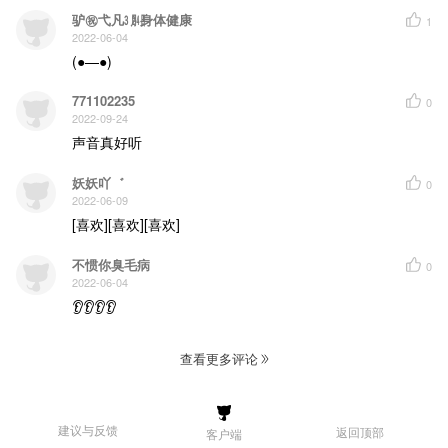
驴㊗弋凡㋂㏷身体健康
1
2022-06-04
(●—●)
771102235
0
2022-09-24
声音真好听
妖妖吖゛
0
2022-06-09
[喜欢][喜欢][喜欢]
不惯你臭毛病
0
2022-06-04
👂👂👂👂
查看更多评论
建议与反馈
返回顶部
客户端