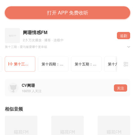
打开 APP 免费收听
阑珊情感FM
追剧
2.5 万次播放 · 播客 · 连载中
第十三期：爱与被爱哪个更幸福
播讲：阑珊
第十三期：爱与被爱哪个更幸福
第十四期：错过不再来，且行且珍惜
第十五期：爱，痛过后才会懂得
第十六期：逝去的美好
CV阑珊
关注
16659
人关注
相似音频