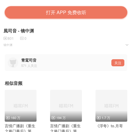
打开 APP 免费收听
風司音 - 镜中渊
801
0
镜中渊
作词：富贵
作曲：富贵
青鸾司音
原唱：周林枫
关注
571
人关注
翻唱：風司音【恶人谷配音组】
后期：亚熊
两种声线演绎“镜中”与“现实”的挣扎，这歌其实唱起来挺压抑的，如果最后能挣脱才是最好的结局。
相似音频
那是
谁镜中梦游啊
梦里水月镜花
遗憾辜负落得满地啊
满世界是罪啊
爱被说的廉价
160 万
194 万
1.7 万
真心被践踏
谁又说了真话假话
言情广播剧《重生
言情广播剧《重生
《浮夸》to.月哥
说过的爱都会过期会有时差
之将门毒后》第一
之将门毒后》第一
陌路时镜中脸