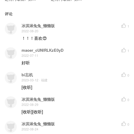
还要装作优雅
季 第十二集·边城
季 第十三集·重逢
我在悬崖
不会过期的是伤疤
评论
心脏在夜里散了架
眼中的光渐渐融化
无法再挣扎
冰淇淋兔兔_懒懒版
1
沙漠里那孤独的花
2022-08-20
周围全是刺骨风沙
镜子里他能否回答
！！！喜欢😍
花会不会倒下
那是
maoer_cUNlRLKzE0yD
谁镜中梦游啊
1
梦里水月镜花
2022-07-11
遗憾辜负落得满地啊
好听
满世界是罪啊
爱被说的廉价
真心被践踏
bi忘机
谁又说了真话假话
0
说过的爱都会过期会有时差
2023-03-12
· 福建
陌路时镜中脸
[收听]
还要装作优雅
我在悬崖
Oh~
冰淇淋兔兔_懒懒版
0
沙漠里那孤独的花
周围全是刺骨风沙
2022-08-29
镜子里他能否回答
[收听][收听]
花会不会倒下
那是
谁镜中梦游啊
冰淇淋兔兔_懒懒版
0
梦里水月镜花
2022-08-24
遗憾辜负落得满地啊
满世界是罪啊