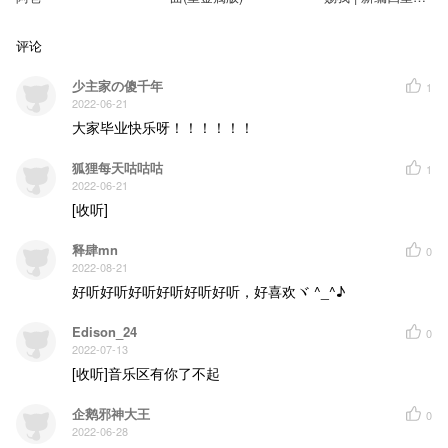
追得上你背影吗
主役和声版
那些大喊过的名字 没完成的约定
评论
全都藏在心底 开出寂寞的花
你好吗 为什么长大 就要走散啊
少主家の傻千年
1
你现在在哪里 隔我多远距离
2022-06-21
是否勇敢飞行 有没有人爱你
每当我想起你 世界突然安静
大家毕业快乐呀！！！！！！
你也一样吗
狐狸每天咕咕咕
青春有你出席 不是为了让你缺席
1
好想沿着回忆 狂奔向你
2022-06-21
昨日的青空
[收听]
随少年 挥手消失在 人海之中
你在吗 你1能2听2到1吗6
我想你啊
释肆mn
0
我好想你 在起风的夜里
2022-08-21
我好想你 在人群的缝隙
好听好听好听好听好听好听，好喜欢ヾ ^_^♪
你听见吗 这一句喜欢你
追得上你背影吗
Edison_24
0
那些大喊过的名字 没完成的约定
全都藏在心底 开出寂寞的花
2022-07-13
你好吗 为什么长大就要走散啊
[收听]音乐区有你了不起
你现在在哪里 隔我多远距离
是否勇敢飞行 有没有人爱你
企鹅邪神大王
0
每当我想起你 世界突然安静
2022-06-28
你也一样吗