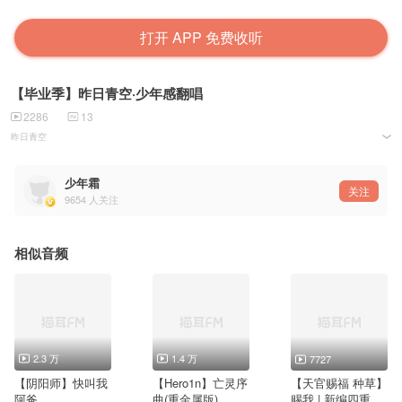
打开 APP 免费收听
【毕业季】昨日青空·少年感翻唱
2286
13
昨日青空
原唱：尤长靖
翻唱：少年霜
少年霜
词 : 唐恬
关注
9654
人关注
曲 : 钱雷
忽然 一瞬间长大
就像 被时间的手 擦模糊的画
相似音频
我们啊 各自要去哪
问题好傻 谁又能 回答
想念从 不说话
来不及的再见 多喧哗
陪我看大雨落下
潮湿的心 滴滴答答
带着温柔 又想起你啊
2.3 万
1.4 万
7727
我好想你 在起风的夜里
【阴阳师】快叫我
【Hero1n】亡灵序
【天官赐福 种草】
我好想你 在人群的缝隙
阿爸
曲(重金属版)
赐我 | 新编四重奏·
你听见吗 这一句喜欢你