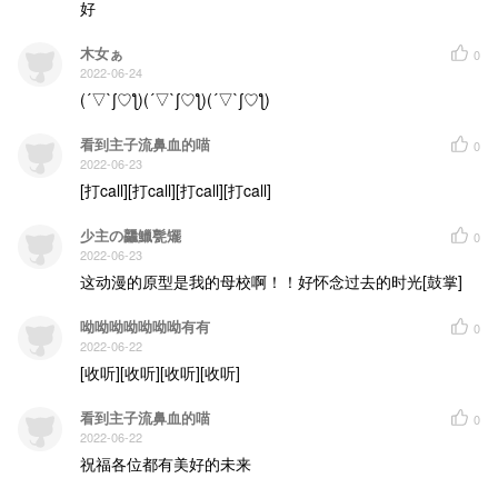
好
青春有你出席 不是为了让你缺席
好想沿着回忆 狂奔向你 昨日的青空
随少年 挥手消失在 人海之中
木女ぁ
0
你在吗 你要幸福啊
2022-06-24
我想你啊
(´▽`ʃ♡ƪ)(´▽`ʃ♡ƪ)(´▽`ʃ♡ƪ)
看到主子流鼻血的喵
0
2022-06-23
[打call][打call][打call][打call]
少主の龘鱲甏矲
0
2022-06-23
这动漫的原型是我的母校啊！！好怀念过去的时光[鼓掌]
呦呦呦呦呦呦呦有有
0
2022-06-22
[收听][收听][收听][收听]
看到主子流鼻血的喵
0
2022-06-22
祝福各位都有美好的未来