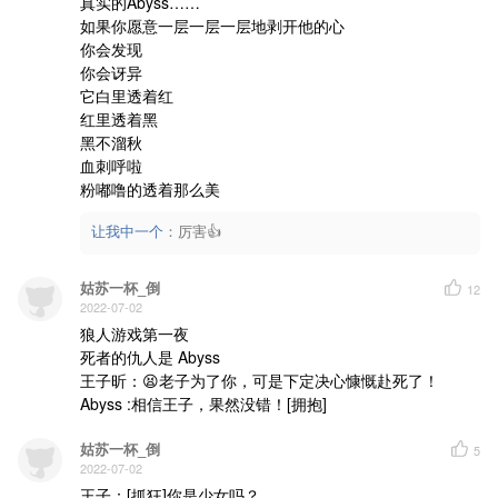
真实的Abyss……

混音：鹿马Lmua
视频监制：度19
如果你愿意一层一层一层地剥开他的心

视频制作：Licht_Y_
你会发现

封面制作：HAKUEI94
你会讶异

它白里透着红

红里透着黑

黑不溜秋

血刺呼啦

粉嘟噜的透着那么美
让我中一个
：
厉害👍
姑苏一杯_倒
12
2022-07-02
狼人游戏第一夜

死者的仇人是 Abyss 

王子昕：😫老子为了你，可是下定决心慷慨赴死了！

Abyss :相信王子，果然没错！[拥抱]
姑苏一杯_倒
5
2022-07-02
王子：[抓狂]你是少女吗？
