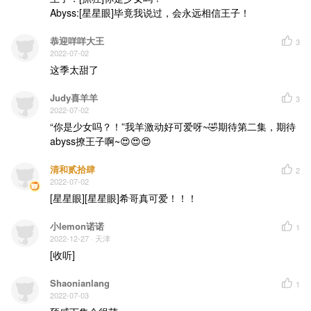
Abyss:[星星眼]毕竟我说过，会永远相信王子！
恭迎咩咩大王
3
2022-07-02
这季太甜了
Judy喜羊羊
3
2022-07-02
“你是少女吗？！”我羊激动好可爱呀~🤣期待第二集，期待
abyss撩王子啊~😍😍😍
清和贰拾肆
2
2022-07-02
[星星眼][星星眼]希哥真可爱！！！
小lemon诺诺
1
2022-12-27
· 天津
[收听]
Shaonianlang
1
2022-07-03