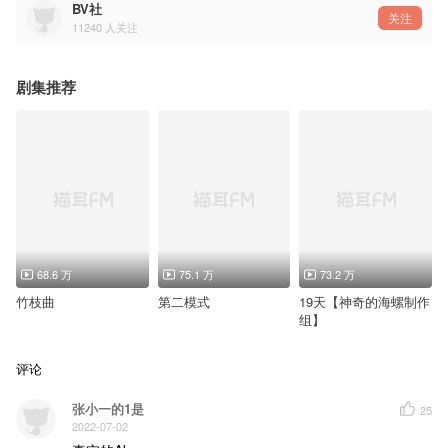
Abyss：郑希
BV社
王子昕：羊仔
关注
11240
人关注
兔 兔：阎萌萌
李茗月：浮梦若薇
邱 季：孙路路
圆 圆：徐佳琦
剧集推荐
景 英：景向谁依
光 头：陈子平
神大师：言浩
瘦 猴：邓宥希
李 凡：贾诩
胖 虎：之野
钱教授：马程
参与录音（排名不分先后）：
宗天泽、那恩
◖ 制作组 ◗
制作统筹：凉盏
制作导演：温酒
剧本改编：远古海狸
68.6 万
75.1 万
73.2 万
原创配乐：呀呀
音频制作：江水以北
竹枝曲
第二模式
19天【神奇的海螺制作
视频监修：度19
组】
视频制作：小巷 白草桔
素材处理/封面设计：HAKUEI94
◖《破晓》 ◗
评论
策 划：凉盏
监 制：温酒
张小一的1是
作曲/编曲：橙子Miu
25
演 唱：醉雪（王子昕）、毁音绅士（Abyss）
2022-07-02
和声编唱：醉雪