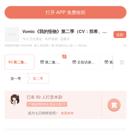
打开 APP 免费收听
Vomic《我的怪物》第二季（CV：郑希、羊仔等）
追剧
76.2 万次播放 · 有声漫画 · 连载中
#我的怪物# #Vomic# 狼人游戏第一夜·死者的仇人是——Abyss
[抓狂]「王子昕：老子为了你，可是下定决心慷慨赴死了！」
[抱一抱]「Abyss：相信王子，果然没错」
第二集预告·Abyss小技巧：想笑就装成咳嗽
第二集·你是狼人也没关系
主役访谈下·羊仔vs深夜电台
第三集预告·他好可爱！我要保护他！
卷[鲜花]并艾特一位好友，@微博抽奖平台 ，揪1位幸运玩家送出@郑希Sway 和@夏日的羊屁屁
@哔哩哔哩漫画 出品、@BV社 策划、@多蕴漫画 承制，@木火然 原作，@瞬心文化 录制、Vo
第一季
第二季
◖ 策划组 ◗
关爱深渊成长委员会：丁黎 张茜 波仔 Jimmy Charles
漫画编辑：菌
内容监制：@夏路路2020 @风熏林
运营支持：流英、少成
已有 50 人打赏本剧
项目支持：火野丽 、柠檬、零光
广播剧周榜排名
暂未上榜
◖ 配音组 ◗
制片监制：生姜烧
成为七日榜榜首吧~
查看榜单
配音统筹：子木
配音导演：陈梅君
录 音 师：妖怪、翟行
——