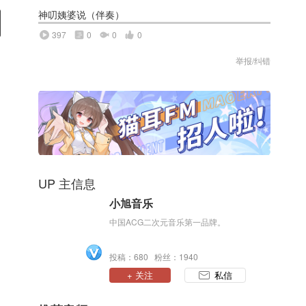
神叨姨婆说（伴奏）
397
0
0
0
举报/纠错
UP 主信息
小旭音乐
中国ACG二次元音乐第一品牌。
投稿：680 粉丝：1940
+ 关注
私信