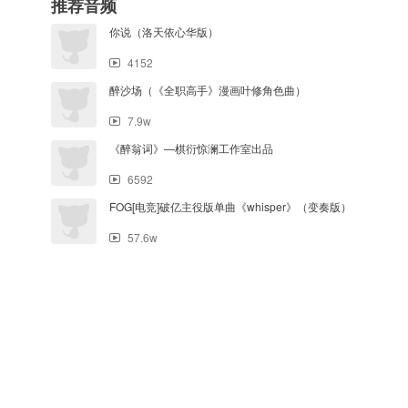
推荐音频
你说（洛天依心华版）
4152
醉沙场（《全职高手》漫画叶修角色曲）
7.9w
《醉翁词》—棋衍惊澜工作室出品
6592
FOG[电竞]破亿主役版单曲《whisper》（变奏版）
57.6w