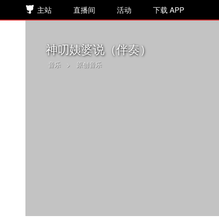
主站
直播间
活动
下载 APP
神叨姨婆说（伴奏）
音乐
>
原创音乐