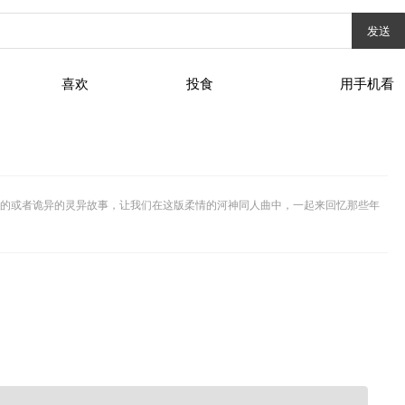
发送
喜欢
投食
用手机看
的或者诡异的灵异故事，让我们在这版柔情的河神同人曲中，一起来回忆那些年