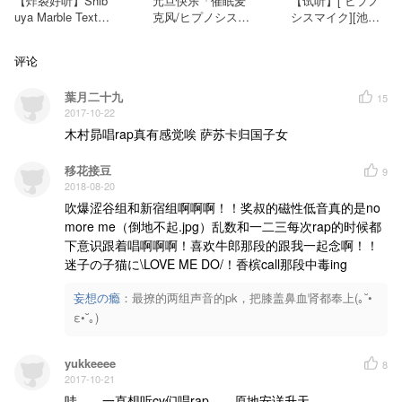
【炸裂好听】Shib
元旦快乐「催眠麦
【试听】[ ヒプノ
毒にも薬にも変幻自在に操る言葉の芸術が、摩天楼シンジュクを支配する‼︎
uya Marble Textur
克风/ヒプノシスマ
シスマイク][池袋
神宮寺寂雷——CV：速水 奨
観音坂独歩——CV：伊東健人
e -PCCS-（白井悠
イク」Division Ra
组]Buster Bros!!!
伊弉冉一二三——CV：木島隆一
介＆齐藤壮马＆野
p Battle- (2018 Ne
—おはようイケブ
Fling Posse
评论
津山幸宏）
w Year's Remix)
クロ（木村昴＆石
天然ジゴロ・ペテン師・ギャンブラーからなる奇人変人のネクストジェネレーション‼︎
谷春贵＆天崎滉
飴村乱数——CV：白井悠介
夢野幻太郎——CV：斉藤壮馬
葉月二十九
平）
15
有栖川帝統——CV：野津山幸宏
2017-10-22
截图能表现的范围有限，有能力还是推荐大家去看视频www
UP主已经兴奋地舔一下午了ヾ(✿ﾟ▽ﾟ)ノ
木村昴唱rap真有感觉唉 萨苏卡归国子女
喜欢请购买支持正版！！！！！（买起来～～～）
移花接豆
9
2018-08-20
吹爆涩谷组和新宿组啊啊啊！！奖叔的磁性低音真的是no 
more me（倒地不起.jpg）乱数和一二三每次rap的时候都
下意识跟着唱啊啊啊！喜欢牛郎那段的跟我一起念啊！！
迷子の子猫に\LOVE ME DO/！香槟call那段中毒ing
妄想の瘾
：
最撩的两组声音的pk，把膝盖鼻血肾都奉上(｡˘•
ε•˘｡)
yukkeeee
8
2017-10-21
哇……一直想听cv们唱rap……原地安详升天