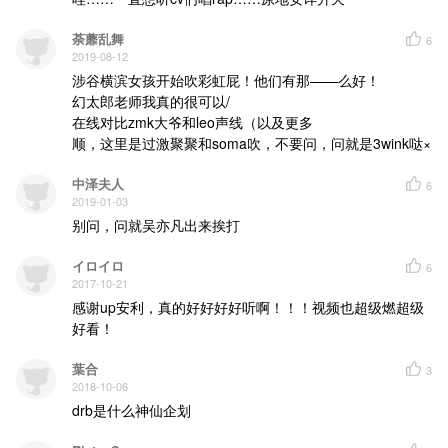
荼蘼乱舞
6
2019-08-12
涉谷横滨女孩开始吹彩虹屁！他们有那——么好！

幻太郎老师我真的很可以/

在线对比zmk大爷和leo声线（以及更多

顺，这里是过激聚聚和soma吹，不要问，问就是3wink哒×
中泽夫人
6
2019-01-03
别问，问就吴亦凡出来挨打
イロイロ
6
2017-10-21
感谢up安利，真的好好好好听啊！！！视频也超级燃超级
好看！
葉合
3
2018-10-06
drb是什么神仙企划