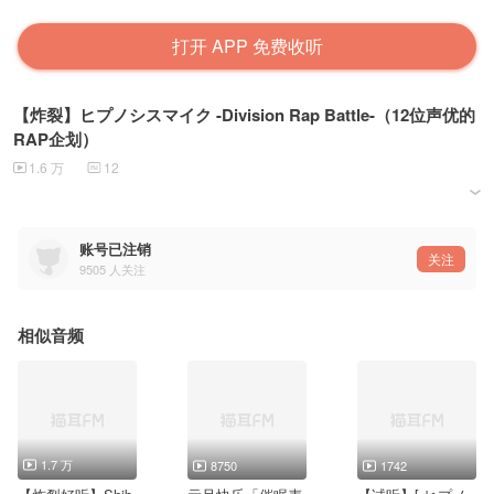
打开 APP 免费收听
【炸裂】ヒプノシスマイク -Division Rap Battle-（12位声优的
RAP企划）
1.6 万
12
大口吃咱的安利啊啊啊啊，RAP企划也太赞了吧啊啊啊啊，画风人设好好，声优也好棒！！！！！
官网——https://hypnosismic.com/（官网设计超赞的，超级潮）
官推——https://twitter.com/hypnosismic/
账号已注销
男性声優キャラによるラッププロジェクト『ヒプノシスマイク』始動！前代未聞の声優×ラップソ
关注
9505
人关注
男性声優 Chara RAP BATTLE『ヒプノシスマイク』
KING RECORDS×Otomate联合出品。
由12位男性声优（木村昴、石谷春貴、天﨑滉平、浅沼晋太郎、神尾晋一郎、駒田航、速水奨、木島隆
四个组合
Buster Bros!!!
相似音频
ブクロ最強の3兄弟‼︎圧倒的なライムと新時代のクライムで魅了する‼︎
山田一郎——CV：木村昴
山田二郎——CV：石谷春貴
山田三郎——CV：天﨑滉平
Mad Trigger Crew
極道・警官・軍人によるハマの最凶最悪なヤロウドモ‼︎
碧棺左馬刻——CV：浅沼晋太郎
入間銃兎——CV：駒田 航
1.7 万
8750
1742
毒島メイソン理鶯——CV：神尾晋一郎
麻天狼