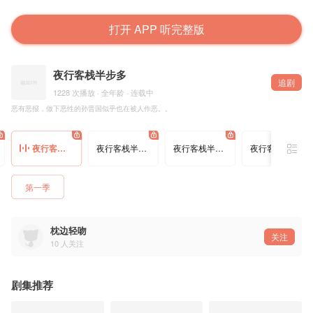
打开 APP 听完整版
夜行客栈半步多
追剧
1228 次播放 · 全年龄 · 连载中
恶有恶报，做下恶性的孙晋国似乎也在被人作恶。。
夜行客栈半步多-108-凉凉
夜行客栈半步多-109-平凡的时光
夜行客栈半步多-110-木偶
夜行客栈半步多-111-炮灰
第一季
枕边轻吻
关注
10
人关注
剧集推荐