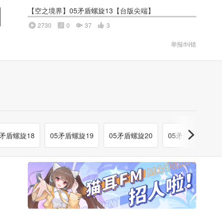
【空之境界】05矛盾螺旋13【台版尖端】
2730
0
37
3
举报/纠错
5矛盾螺旋18
05矛盾螺旋19
05矛盾螺旋20
05矛盾螺旋21