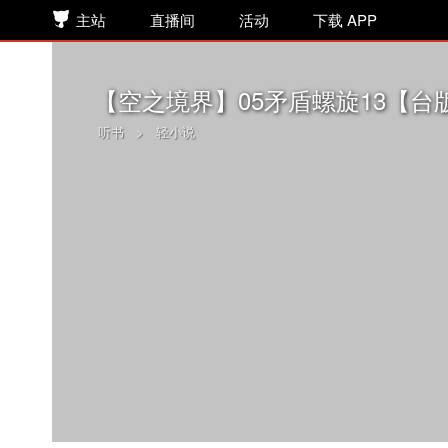
主站
直播间
活动
下载 APP
【空之境界】05矛盾螺旋13【台
听书
>
轻小说