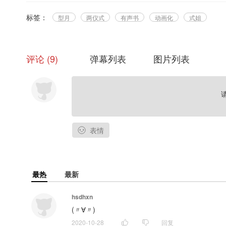
标签：
型月
两仪式
有声书
动画化
式姐
评论
9
弹幕列表
图片列表
表情
最热
最新
hsdhxn
(〃∀〃)
2020-10-28
回复