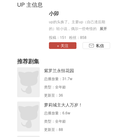
UP 主信息
小卯
up的头换了。主要up（自己渣后期
的）轻小说，偶尔一些奇怪的配音和
展开
翻唱
投稿：151 粉丝：858
+ 关注
私信
推荐剧集
紫罗兰永恒花园
总播放量：
31.7w
类型：
全年龄
更新至：36
萝莉城主大人万岁！
总播放量：
6.6w
类型：
全年龄
更新至：88