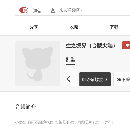
分享
收藏
下载
空之境界（台版尖端）
剧集
10
05矛盾螺旋11
05矛盾螺旋12
05矛盾螺旋13
05矛盾
音频简介
小盆友们请不要随意模仿~打架是不对的~捏脸是可以的~（并不）