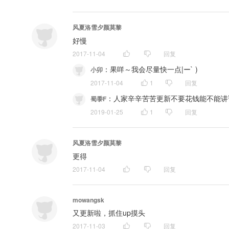
风夏洛雪夕颜莫黎
好慢
2017-11-04
回复
：
果咩～我会尽量快一点|ー` )
小卯
2017-11-04
1
回复
：
人家辛辛苦苦更新不要花钱能不能讲
蜀黍F
2019-01-25
1
回复
风夏洛雪夕颜莫黎
更得
2017-11-04
回复
mowangsk
又更新啦，抓住up摸头
2017-11-03
回复