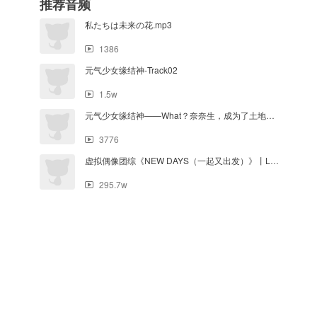
推荐音频
私たちは未来の花.mp3
1386
元气少女缘结神-Track02
1.5w
元气少女缘结神——What？奈奈生，成为了土地神！上学，依旧？！(1)
3776
虚拟偶像团综《NEW DAYS（一起又出发）》丨LASER&MANTA单曲：《重启》
295.7w