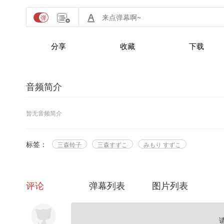
分享
收藏
下载
音频简介
暂无音频简介
标签：
三森铃子
三森すずこ
みもり すずこ
评论
弹幕列表
图片列表