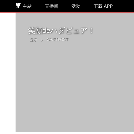
主站
直播间
活动
下载 APP
笑顔deハダピュア！
音乐
>
OP/ED/OST