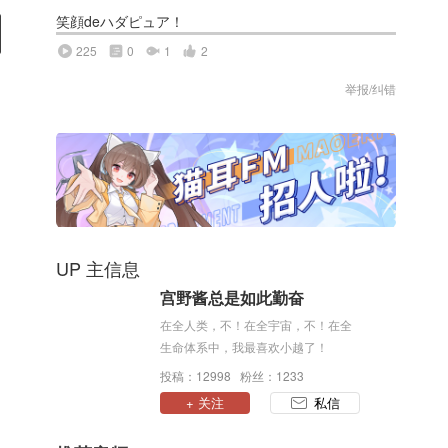
笑顔deハダピュア！
225
0
1
2
举报/纠错
UP 主信息
宫野酱总是如此勤奋
在全人类，不！在全宇宙，不！在全
生命体系中，我最喜欢小越了！
投稿：12998 粉丝：1233
+ 关注
私信