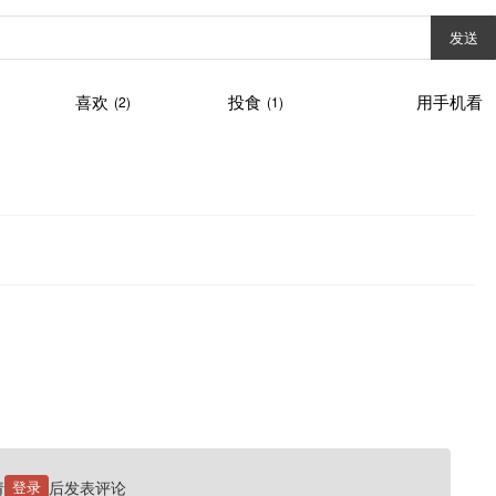
发送
喜欢
投食
用手机看
(2)
(1)
请
登录
后发表评论