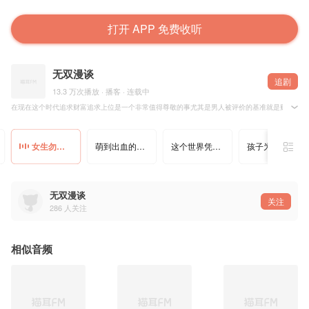
打开 APP 免费收听
无双漫谈
追剧
13.3 万次播放 · 播客 · 连载中
在现在这个时代追求财富追求上位是一个非常值得尊敬的事尤其是男人被评价的基准就是财富和权势
女生勿进男人必看！为什么我们需要向华尔街之狼这个诈骗犯学习？
萌到出血的人物，扎到流泪的剧情，三观不正的解说《来自深渊》
这个世界凭什么总是在虐待少数人？三观不正的解说图灵传记《模仿
孩子为啥不爱学习，你们老师和家长心里没点B数？三观不正的解说
无双漫谈
关注
286
人关注
相似音频