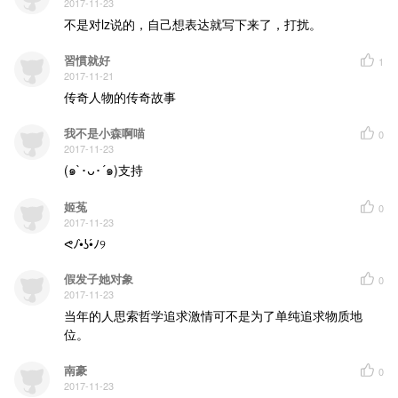
2017-11-23
不是对lz说的，自己想表达就写下来了，打扰。
習慣就好
1
2017-11-21
传奇人物的传奇故事
我不是小森啊喵
0
2017-11-23
(๑`･ᴗ･´๑)支持
姬菟
0
2017-11-23
ᕙﾉ•̀ʖ•́ﾉ୨
假发子她对象
0
2017-11-23
当年的人思索哲学追求激情可不是为了单纯追求物质地
位。
南豪
0
2017-11-23