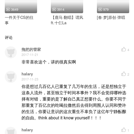
3649
3914
979
一件关于CS的往
【鹿马·翻唱】谓风
[春·梦]原创·弹唱
事
ft.十仨La
评论
拖把的管家
4
2017-11-21
非常喜欢这个，讲的很真实啊
halary
2
2017-11-23
你是想过几百亿人已重复了几万年的生活，还是想独立于
这条人流外，甚至独立于时间本事外？我不会觉得哪种选
择有对错，重要的是了解自己真正想要什么。你要不同于
那重复了百亿次的吃喝拉撒然后去得到周围人认同和赞许
的生活，你要让意识的这次重生不辜负了这亿年宁静酝酿
的自由。think about it know yourself！！！
halary
1