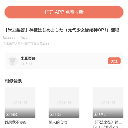
打开 APP 免费收听
【米豆梨酱】神様はじめました（元气少女缘结神OP1）翻唱
2285
0
跑出来吓人系列~请不要嫌弃我2333
米豆梨酱
关注
24
人关注
相似音频
1.9 万
4602
4131
我想我不够好
黏人的心动
《不法之徒》第二
期ED《漩涡2.0》