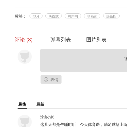
标签：
型月
两仪式
有声书
动画化
臙条巴
评论
8
弹幕列表
图片列表
表情
最热
最新
涂山小妖
这几天都是午睡时听，今天体育课，躺足球场上听完了