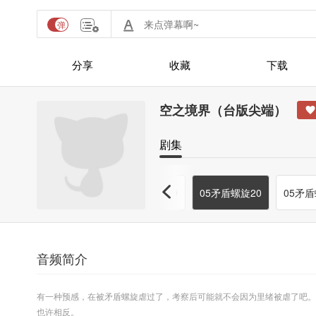
分享
收藏
下载
空之境界（台版尖端）
剧集
17
05矛盾螺旋18
05矛盾螺旋19
05矛盾螺旋20
05矛盾
音频简介
有一种预感，在被矛盾螺旋虐过了，考察后可能就不会因为里绪被虐了吧。
也许相反。