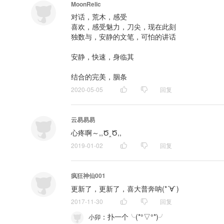
MoonRelic
对话，荒木，感受

喜欢，感受魅力，刀尖，现在此刻

独数与，安静的文笔，可怕的讲话

安静，快速，身临其

结合的完美，胭条
2020-05-05
回复
云易易易
心疼啊～,,Ծ‸Ծ,,
2019-01-02
回复
疯狂神仙001
更新了，更新了，喜大普奔呐(*´∀`)
2017-11-30
回复
：
扑一个╰(*°▽°*)╯
小卯