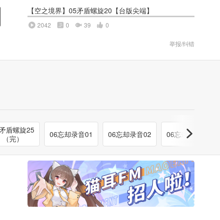
【空之境界】05矛盾螺旋20【台版尖端】
2042
0
39
0
举报/纠错
5矛盾螺旋25
06忘却录音01
06忘却录音02
06忘却录音03
（完）