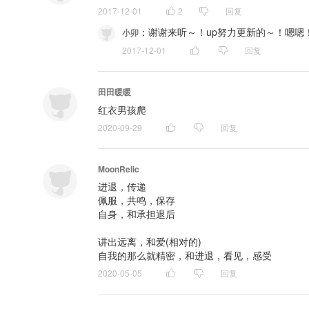
2017-12-01
2
回复
：
谢谢来听～！up努力更新的～！嗯嗯！
小卯
2017-12-01
回复
田田暖暖
红衣男孩爬
2020-09-29
回复
MoonRelic
进退，传递

佩服，共鸣，保存

自身，和承担退后

讲出远离，和爱(相对的)

自我的那么就精密，和进退，看见，感受
2020-05-05
回复