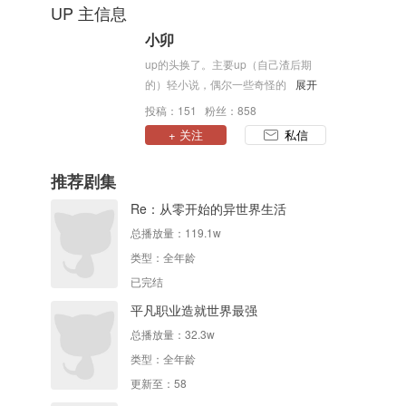
UP 主信息
小卯
up的头换了。主要up（自己渣后期
的）轻小说，偶尔一些奇怪的配音和
展开
翻唱
投稿：151 粉丝：858
+ 关注
私信
推荐剧集
Re：从零开始的异世界生活
总播放量：
119.1w
类型：
全年龄
已完结
平凡职业造就世界最强
总播放量：
32.3w
类型：
全年龄
更新至：58