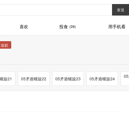
发送
喜欢
投食
用手机看
(39)
0
螺旋21
05矛盾螺旋22
05矛盾螺旋23
05矛盾螺旋24