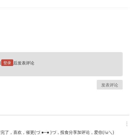
请
登录
后发表评论
发表评论
，喜欢，催更(づ ●─● )づ，投食分享加评论，爱你(/ω＼)