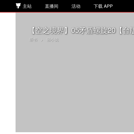
主站
直播间
活动
下载 APP
【空之境界】05矛盾螺旋20【台
听书
>
轻小说