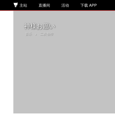
主站
直播间
活动
下载 APP
神様お愿い
音乐
>
二次创作