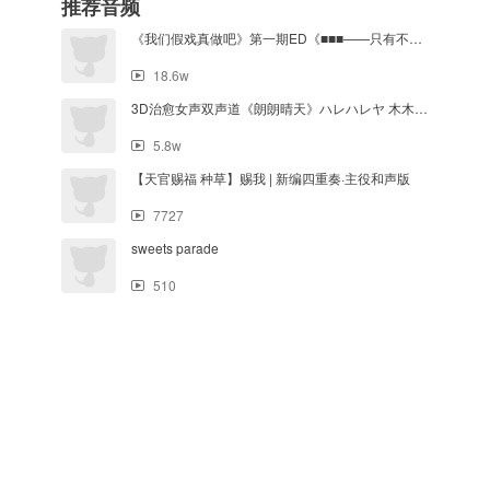
推荐音频
《我们假戏真做吧》第一期ED《■■■——只有不CJ的孩子才看不到叫什么哦也！》
18.6w
3D治愈女声双声道《朗朗晴天》ハレハレヤ 木木的3D音乐实验室
5.8w
【天官赐福 种草】赐我 | 新编四重奏·主役和声版
7727
sweets parade
510