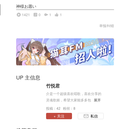
神様お愿い
1421
0
1
1
举报/纠错
UP 主信息
竹悦君
介是一个超级喜欢唱歌，喜欢分享的
灵魂歌姬，希望大家能多多包涵(～￣
展开
▽￣)～
投稿：42 粉丝：8
+ 关注
私信