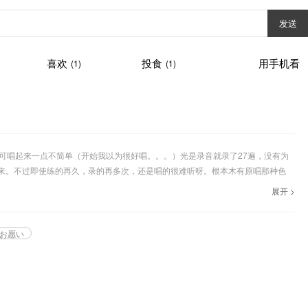
发送
喜欢
投食
用手机看
(1)
(1)
可唱起来一点不简单（开始我以为很好唱。。。）光是录音就录了27遍，没有为
重来。不过即使练的再久，录的再多次，还是唱的很难听呀。根本木有原唱那种色
展开 >
お愿い