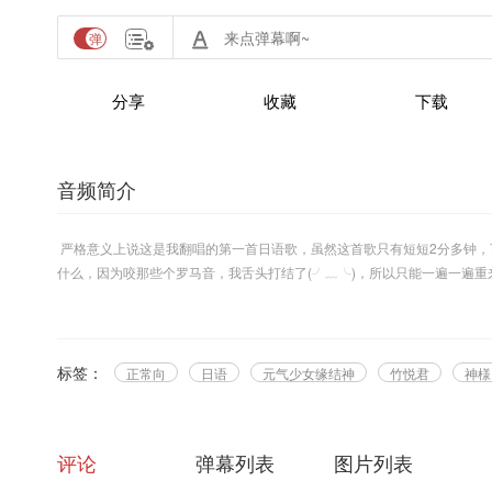
分享
收藏
下载
音频简介
严格意义上说这是我翻唱的第一首日语歌，虽然这首歌只有短短2分多钟，
什么，因为咬那些个罗马音，我舌头打结了(╯﹏╰)，所以只能一遍一遍
气，唉，我去面壁了。
标签：
正常向
日语
元气少女缘结神
竹悦君
神様
评论
弹幕列表
图片列表