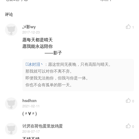
【马】清浊无人裁 浩然之气入梦来
闲语不为碍 丹心应未改
【龙】侠魂也慷慨 提剑欲战三界外
评论
得与失 生与死 盛名不过谁狭隘
【羊】沧海桑田拈花过
乄影wy
1
叹那 聚散荣枯 独我难消磨
2017-12-23
【鼠】妙手空空何诱惑
原来 嫉妒更赤裸
愿每天都是晴天

【兔】色香迷艳几分错
愿我能永远陪你

裙下愚臣情脉脉
【猴】正邪间两相迫
                  ——影子
如何分得半轮廓
冰封泪丶
：
愿这世间无夜晚，只有高阳与晴天。

【猪】天真最痛快 一眼人心知好坏
此间食有尽 彼岸盼花开
那我就可以对你不离不弃。

【狗】窗前谁徘徊 少年痴痴待她猜
即便我无法抱你，但我与你是一体。

去与留 恩与仇 月明影孤却悲哀
你也不会有孤单的那一天。
【鼠】【牛】乾坤易挪腾 大智若愚落慧根
【马】【羊】辟这阳关道 何以去往生
【龙】【蛇】单骑渡凡尘 几曾相识仍相问
【猴】【鸡】美或丑 舍或放 对镜自照是谁身
hsdhxn
0
【虎】【兔】往时多悔恨 空心破烂也销魂
2021-02-11
【猪】【狗】美味惊舌唇 飞血掠疾刃
【综述】魂殿十二门 前尘旧事何处闻
(〃∀〃)
战或休 愤或认 从来英雄有后人
讨厌在荷包蛋里放鸡蛋
0
2018-07-17
不错不错