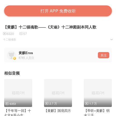
打开 APP 免费收听
【黄麒】十二镇魂歌——《天谕》十二神殿副本同人歌
6320
57
十二镇魂歌
——《天谕》十二神殿副本同人歌
作词：冥凰
黄麒Eros
曲编：litterzy
关注
8785
人关注
原唱：星尘
演唱：黄麒
戏腔：黄麒
混缩：死神
海报：小锦
相似音频
PV：麻薯映像
压制：素素鸦
【虎】十年蛰伏与谁说
遇得 美人心机 悲愤化修罗
【牛】金刚不坏无从破
奈何 至亲恨难躲
【鸡】万水千山愿漂泊
2.7 万
1.7 万
6353
梦里寻过不识我
【蛇】众生相何其多
【千年等一回】十
【黄麒】国境四方
【帝听×黄麒】弱
怕是借来都寂寞
七玄&苏小念
水三千