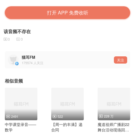
打开 APP 免费收听
该音频不存在
0
0
猫耳FM
关注
175574
人关注
相似音频
228 万
2491
522
中学课堂录音——
【周一的丰满】递
魔道祖师广播剧22
数学
合同
舞台活动现场回放