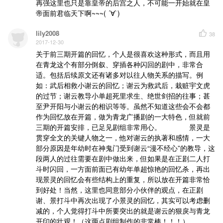
再强这里也只是靠皇帝的后宫之人，不可能一开始就在皇
帝面前君临天下啊~~~( ´∀`)
lily2008
38
2017-12-30
关于前三期开篇的回忆，个人是很喜欢这种形式，而且用
在青龙这个有部分倒叙、穿插各种闪回的剧中，非常合
适。包括后续原文还有诸多对以往人物关系的描写。例
如：武后相救小谢云的回忆；谢云为救武后，栽赃宇文虎
的过节；谢云教导小单超死里求生、绝世剑招的往事；甚
至尹开阳与小谢云的相识等等。虽然不知道这些会不会都
作为回忆放在开篇，做为青龙广播剧的一大特色，但就前
三期的开篇安排，已足见剧组非常用心。              景灵是
贯穿全文的关键人物之一，他对谢云的执著和感情，一大
部分原因是年幼时在神鬼门受到谢云“漫不经心”的教导，这
段两人的过往需要在剧中做出来，但如果是在正剧二人打
斗时闪回，一方面前面已有幼年单超惊艳的回忆杀，再出
现景灵的回忆会有些结构上的重复，所以放在开篇非常恰
到好处！当然，这里也同意部分小伙伴的观点，在正剧
谢、景打斗中再次出现了小景灵的回忆，其实可以考虑删
减的，个人觉得打斗中所要突出的就是谢云的狠戾与青龙
开印的壮观！（这两点剧组制作的非常棒！！！）。           