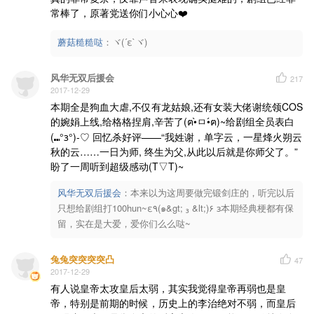
常棒了，原著党送你们小心心❤️
蘑菇糙糙哒
：
ヾ(´ε`ヾ)
风华无双后援会
217
2017-12-29
本期全是狗血大虐,不仅有龙姑娘,还有女装大佬谢统领COS
的婉娟上线,给格格捏肩,辛苦了(ฅ•̀ㅁ•́ฅ)~给剧组全员表白
(⑉°з°)-♡ 回忆杀好评——“我姓谢，单字云，一星烽火朔云
秋的云……一日为师, 终生为父,从此以后就是你师父了。”
盼了一周听到超级感动(T▽T)~
风华无双后援会
：
本来以为这周要做完锻剑庄的，听完以后
只想给剧组打100hun~ε٩(๑&gt; ₃ &lt;)۶ з本期经典梗都有保
留，实在是大爱，爱你们么么哒~
兔兔突突突突凸
47
2017-12-29
有人说皇帝太攻皇后太弱，其实我觉得皇帝再弱也是皇
帝，特别是前期的时候，历史上的李治绝对不弱，而皇后