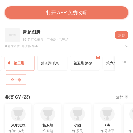
打开 APP 免费收听
青龙图腾
追剧
1817 万次播放 · 广播剧 · 已完结
◆青龙图腾FT问题征集◆
1月6日，晚八点，来猫耳FM听青龙图腾FT直播!
剧组幕后故事以及CV的小秘密，满足你的好奇心~
第三期·青龙开印
第四期·真相大白
第五期·旖梦连生
第六期·马上风云
【提出问题】并【转发评论】在本条微博下!
就有机会再FT现场被选中回答！
被选中的你还能获得神秘礼品哦！
全一季
#青龙图腾广播剧# @晋江文学城 @淮上 原著 @猫耳FM 出品 @声音气球 制作 二十期古风广
◆第三期•青龙开印◆
参演 CV (23)
单超落崖回忆发布
全部
M站第三期正剧：
M站第二期正剧：
http://www.missevan.com/sound/player?id=726207
M站第一期正剧：
http://www.missevan.com/sound/player?id=705780
M站主题曲在线：
http://www.missevan.com/sound/player?id=705769
风华无双
杨东旭
小随
X杰
◇制作组◇
制 片 ：CC@蔡懋-紫
饰
谢云&龙姑娘
饰
单超
饰
景灵
饰
陈海平
饰