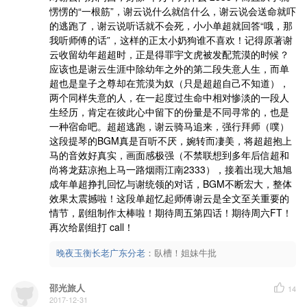
愣愣的“一根筋”，谢云说什么就信什么，谢云说会送命就吓
的逃跑了，谢云说听话就不会死，小小单超就回答“哦，那
我听师傅的话”，这样的正太小奶狗谁不喜欢！记得原著谢
云收留幼年超超时，正是得罪宇文虎被发配荒漠的时候？
应该也是谢云生涯中除幼年之外的第二段失意人生，而单
超也是皇子之尊却在荒漠为奴（只是超超自己不知道），
两个同样失意的人，在一起度过生命中相对惨淡的一段人
生经历，肯定在彼此心中留下的份量是不同寻常的，也是
一种宿命吧。超超逃跑，谢云骑马追来，强行拜师（噗）
这段提琴的BGM真是百听不厌，婉转而凄美，将超超抱上
马的音效好真实，画面感极强（不禁联想到多年后信超和
尚将龙菇凉抱上马一路烟雨江南2333），接着出现大旭旭
成年单超挣扎回忆与谢统领的对话，BGM不断宏大，整体
效果太震撼啦！这段单超忆起师傅谢云是全文至关重要的
情节，剧组制作太棒啦！期待周五第四话！期待周六FT！
再次给剧组打 call！
晚夜玉衡长老广东分老
：
臥槽！姐妹牛批
邵光旅人
14
2017-12-31