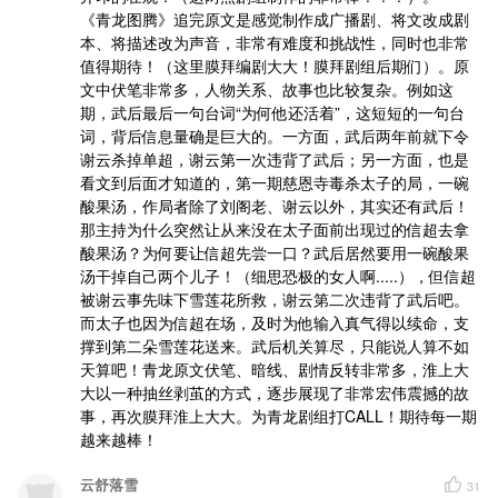
《青龙图腾》追完原文是感觉制作成广播剧、将文改成剧
本、将描述改为声音，非常有难度和挑战性，同时也非常
值得期待！（这里膜拜编剧大大！膜拜剧组后期们）。原
文中伏笔非常多，人物关系、故事也比较复杂。例如这
期，武后最后一句台词“为何他还活着”，这短短的一句台
词，背后信息量确是巨大的。一方面，武后两年前就下令
谢云杀掉单超，谢云第一次违背了武后；另一方面，也是
看文到后面才知道的，第一期慈恩寺毒杀太子的局，一碗
酸果汤，作局者除了刘阁老、谢云以外，其实还有武后！
那主持为什么突然让从来没在太子面前出现过的信超去拿
酸果汤？为何要让信超先尝一口？武后居然要用一碗酸果
汤干掉自己两个儿子！（细思恐极的女人啊.....），但信超
被谢云事先味下雪莲花所救，谢云第二次违背了武后吧。
而太子也因为信超在场，及时为他输入真气得以续命，支
撑到第二朵雪莲花送来。武后机关算尽，只能说人算不如
天算吧！青龙原文伏笔、暗线、剧情反转非常多，淮上大
大以一种抽丝剥茧的方式，逐步展现了非常宏伟震撼的故
事，再次膜拜淮上大大。为青龙剧组打CALL！期待每一期
越来越棒！
云舒落雪
31