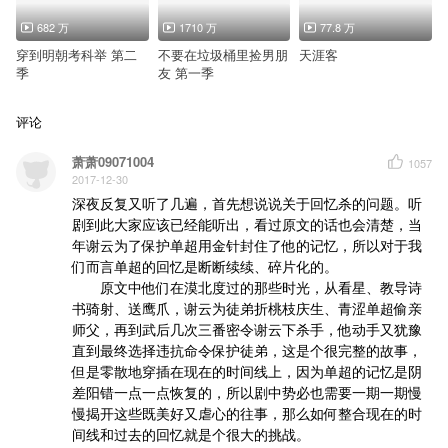
◇主题曲◇
歌名：《青龙引·乱世江山》
682 万
1710 万
77.8 万
演唱：小千@Smile_小千
作词：马小瞳@马小瞳
穿到明朝考科举 第二
不要在垃圾桶里捡男朋
天涯客
作曲：小槿@小槿槿槿 、吴泽华@吴泽华也叫华仔
季
友 第一季
编曲：吴泽华@吴泽华也叫华仔
大提琴：赵旭@赵大提哥哥
和声：落星无痕@找不着调的落小星
混音：GYSC、W.K.@土著Walker
评论
录音师：刘家泽@刘家泽
制作人：石泰铭@石泰铭
萧萧09071004
1057
2017-12-30
深夜反复又听了几遍，首先想说说关于回忆杀的问题。听
剧到此大家应该已经能听出，看过原文的话也会清楚，当
年谢云为了保护单超用金针封住了他的记忆，所以对于我
们而言单超的回忆是断断续续、碎片化的。

       原文中他们在漠北度过的那些时光，从看星、教导诗
书骑射、送鹰爪，谢云为徒弟折桃枝庆生、青涩单超偷亲
师父，再到武后几次三番密令谢云下杀手，他动手又犹豫
直到最终选择违抗命令保护徒弟，这是个很完整的故事，
但是零散地穿插在现在的时间线上，因为单超的记忆是阴
差阳错一点一点恢复的，所以剧中势必也需要一期一期慢
慢揭开这些既美好又虐心的往事，那么如何整合现在的时
间线和过去的回忆就是个很大的挑战。
