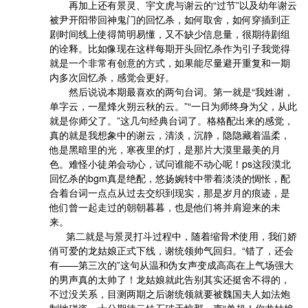
       再加上还有景灵、宇文虎与谢云的“过节”以及幼年谢云
被尹开阳带回神鬼门的回忆杀，如何取舍，如何穿插到正
剧时间线上使得简明易懂，又不缺少信息量，很期待剧组
的诠释。比如像现在这样每期开头回忆杀作为引子我觉得
就是一个非常有创意的方式，如果能尽量避开重复和一期
内多次回忆杀，感觉会更好。

       然后说说本期最喜欢的两句台词。第一就是“我姓谢，
单字云，一星烽火朔云秋的云。”“一日为师终身为父，从此
就是你师父了。”这几句经典台词了。格格配出来的感觉，
真的就是我想象中的谢云，清淡，沉静，隐隐藏着温柔，
他是黑暗里的光，寒夜里的灯，是那片大漠里最美的月
色。难怪小徒弟会动心，试问谁能不动心呢！ps这段漠北
回忆杀的bgm真是绝配，悠扬婉转中带着淡淡的惆怅，配
合着台词一点点从过去交织到现实，那是岁月的痕迹，是
他们曾一起走过的朝朝暮暮，也是他们将并肩迎来的未
来。

      第二就是与景灵打斗过程中，随着缩骨术使用，我们娇
俏可爱的龙姑娘正式下线，谢统领帅气回归。“错了，还会
有——第三次的”这句从温和伪女声变成高高在上气场强大
的男声真的太帅了！龙姑娘就此告别其实还挺舍不得的，
不过没关系，目测两期之后谢统领就要被魏国夫人如法炮
制地碰瓷，十分期待云妹石破天惊那一声“单超！你龙姑娘