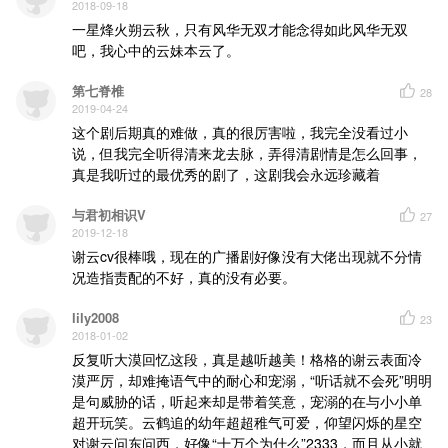
2018-09-18
一星烽火朔云秋，只有风华无双才能念得如此风华无双
吧，我心中的云妹本云了。
第七脊椎
28
2019-04-24
这个剧后期真的难做，真的很厉害啦，我完全没看过小
说，但我完全听得清来龙去脉，弄得清剧情是怎么回事，
真是我听过的最优秀的剧了，这剧我会永远珍藏着
与君初相识V
27
2019-12-18
谢云cv很棒哦，现在的广播剧好像没有大佬出现就不分情
况造指责配的不好，真的没有必要。
lily2008
23
2018-01-02
反复听大漠回忆这段，真是越听越美！格格的谢云表面冷
漠严厉，却难掩语气中的耐心和宠溺，“听话就不会死”明明
是句威胁的话，听起来却是带着笑意，宠溺的在与小小单
超开玩笑。云鹤追的幼年超超稚气可爱，仰望闪烁的星空
对谢云问东问西，好像“十万个为什么”2333，而且从小就