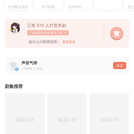
策划/导演：石泰铭@石泰铭
后期/监制：小槿@小槿槿槿
怀旧配音联盟
剪刀剧团
优声由色，京诚之声
星之
执行策划 ：古月丽莎玛@古月丽莎玛
编 剧 ：马小瞳@马小瞳
原创配乐 ：宏宇@GMN宏宇 吴泽华@吴泽华也叫华仔
对白剪辑 ：飞儿@小瞌睡飞儿菌
已有 572 人打赏本剧
动效/拟音协助：@声音气球
画 师：张壮壮@377-张壮壮
广播剧周榜排名
暂未上榜
协 助：蘑菇@蘑菇糙糙哒
鸣 谢：台灣葭霏文創出版社@台灣葭霏文創出版社
成为七日榜榜首吧~
查看榜单
◇配音组◇
谢云(成年）:风华无双 @明玥无双
单超(成年）:杨东旭 @Tonshy_杨东旭
声音气球
单超（幼年）：云鹤追 @饭卡小追
关注
景灵(少年/成年）：小随 @还是小随
163088
人关注
李治:柒御夜赫 @夜赫Chitskey
武后:祯熙凰儿 @祯熙凰儿
陈海平:X杰 @CV-X杰
傅文杰:小贱 @什么什么的小贱
剧集推荐
傅老夫人：海梦@CV-海梦
影卫:林放 @林呀林小放
教头:林海大兄弟 @林海大兄弟
女鬼：十二月 @十二月3507
宫人：灏天 @Good_Sweet、碧落君 @碧撸撸
手下：续续点灯 @续续点灯
胡人三人组:碧落君@碧撸撸、S仔@石泰铭、墨云@墨云ORZ
报忧不报喜组合：古月丽莎玛 @古月丽莎玛、乐小彤 @乐小彤彤、饭蛋布姬 @饭蛋布 姬
吃瓜又搞事组合：MIC@Am-I-see、倾城破@回望倾城破、墨云@墨云ORZ、箫清明@空调 要开2
报幕：小木@配音师_李小牛