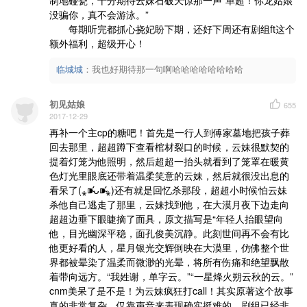
没骗你，真不会游泳。”

       每期听完都抓心挠妃盼下期，还好下周还有剧组ft这个
额外福利，超级开心！
临城城
：
我也好期待那一句啊哈哈哈哈哈哈哈哈
初见姑娘
655
2017-12-29
再补一个主cp的糖吧！首先是一行人到傅家墓地把孩子葬
回去那里，超超蹲下查看棺材裂口的时候，云妹很默契的
提着灯笼为他照明，然后超超一抬头就看到了笼罩在暖黄
色灯光里眼底还带着温柔笑意的云妹，然后就很没出息的
看呆了(⁎⁍̴̛ᴗ⁍̴̛⁎)还有就是回忆杀那段，超超小时候怕云妹
杀他自己逃走了那里，云妹找到他，在大漠月夜下边走向
超超边垂下眼睫摘了面具，原文描写是“年轻人抬眼望向
他，目光幽深平稳，面孔俊美沉静。此刻世间再不会有比
他更好看的人，星月银光交辉倒映在大漠里，仿佛整个世
界都被晕染了温柔而微渺的光晕，将所有伤痛和绝望飘散
着带向远方。“我姓谢，单字云。”“一星烽火朔云秋的云。”
cnm美呆了是不是！为云妹疯狂打call！其实原著这个故事
真的非常复杂，仅靠声音来表现确实挺难的，剧组已经非