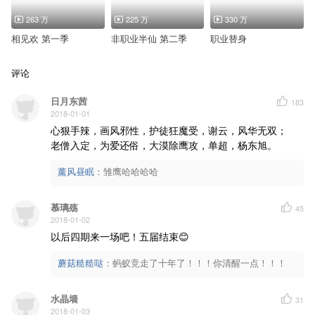
263 万
225 万
330 万
相见欢 第一季
非职业半仙 第二季
职业替身
评论
日月东茜
183
2018-01-01
心狠手辣，画风邪性，护徒狂魔受，谢云，风华无双；

老僧入定，为爱还俗，大漠除鹰攻，单超，杨东旭。
薰风昼眠
：
雏鹰哈哈哈哈
慕璃殇
45
2018-01-02
以后四期来一场吧！五届结束😊
蘑菇糙糙哒
：
蚂蚁竞走了十年了！！！你清醒一点！！！
水晶墙
31
2018-01-03