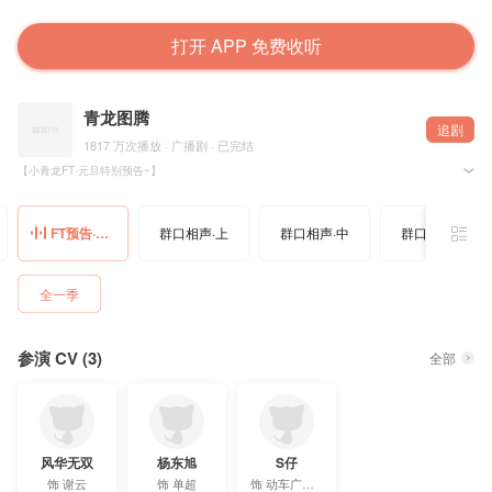
打开 APP 免费收听
青龙图腾
追剧
1817 万次播放 · 广播剧 · 已完结
【小青龙FT·元旦特别预告~】
1月6日，晚八点，来猫耳FM听青龙图腾FT直播!
剧组幕后故事以及CV的小秘密，满足你的好奇心~
【提出问题】并【转发评论】在【第三期发布帖】下，
FT预告·小剧场
群口相声·上
群口相声·中
群口相声·下
就有机会在FT现场被选中回答！
被选中的你还能获得神秘礼品哦！
策划/导演：石泰铭
全一季
后期/监制：小槿
执行策划：古月丽莎玛
海报：木乐
参演 CV (3)
动车广播员：石泰铭
全部
谢云：风华无双
单超：杨东旭
风华无双
杨东旭
S仔
饰
谢云
饰
单超
饰
动车广播员