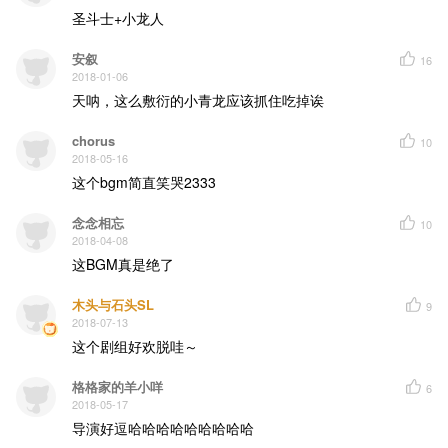
圣斗士+小龙人
安叙
16
2018-01-06
天呐，这么敷衍的小青龙应该抓住吃掉诶
chorus
10
2018-05-16
这个bgm简直笑哭2333
念念相忘
10
2018-04-08
这BGM真是绝了
木头与石头SL
9
2018-07-13
这个剧组好欢脱哇～
格格家的羊小咩
6
2018-05-17
导演好逗哈哈哈哈哈哈哈哈哈