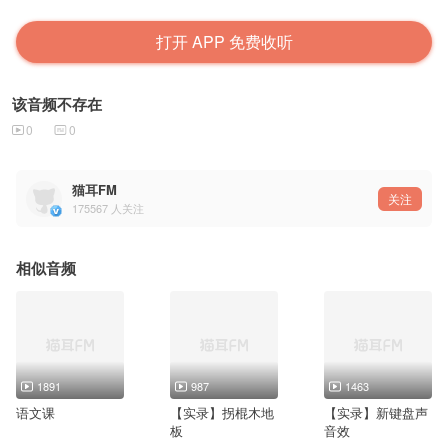
打开 APP 免费收听
该音频不存在
0
0
猫耳FM
关注
175567
人关注
相似音频
1891
987
1463
语文课
【实录】拐棍木地
【实录】新键盘声
板
音效