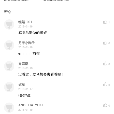
片长: 76分钟
03-锦鲤&澹台七娘
锦鲤&澹台七娘
（马猴烧酒工作
（马猴烧酒工作
评论
室）
室）
程娟_001
1
2018-01-16
感觉后期做的挺好
月半小狗子
0
2018-01-18
emmmm前排
卉麻麻
0
2018-01-18
没看过，立马想要去看看呢！
姬菟
0
2018-01-17
(◍•͈⌔•͈◍)
ANGELIA_YUKI
0
2018-01-15