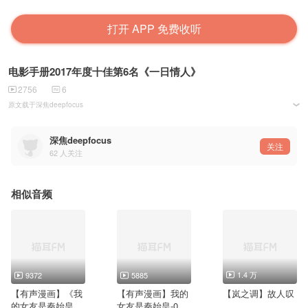
打开 APP 免费收听
电影手册2017年度十佳第6名《一日情人》
2756
6
原文载于深焦deepfocus
微博：@深焦deepfocus
微信：deep_focus
原文作者：徐佳含
深焦deepfocus
影评朗读者：云隐
关注
62
人关注
宣传：白悬
策划：云隐
统筹：空蝉
欢迎在微博微信搜索：深焦deepfocus 关注我们
相似音频
一日情人
L'amant d'un jour
导演: 菲利普·加瑞尔
编剧: 菲利普·加瑞尔 / 让-克洛德·卡里埃 / 卡罗利娜·德吕亚-加雷尔 / 阿莱特·朗曼
主演: 埃里克·卡拉瓦卡 / 艾斯特·加莱尔 / 露易丝·谢维洛特 / 保罗·图坎格 / 费利克斯·基赛勒
类型: 剧情
1.4 万
9372
5885
制片国家/地区: 法国
语言: 法语
【有声漫画】《我
【有声漫画】我的
【岚之调】故人叹
上映日期: 2017-05-19(戛纳电影节)
的女友是秦始皇》
女友是秦始皇-05-
/ 2017-05-31(法国)