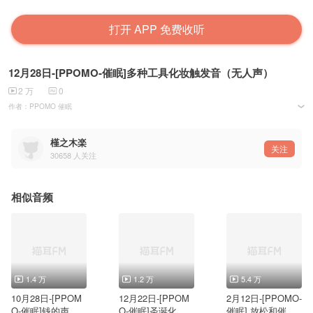
打开 APP 免费收听
12月28日-[PPOMO-催眠]多种工具化妆触发音（无人声）
2 万
0
作者：PPOMO 催眠
日期：2017年12月28发布
更多请关注UP小站：www.Le催眠.com
PPOMO 个人网站：www.ppomo.com
槿之木楽
关注
30658
人关注
相似音频
1.4 万
1.2 万
5.4 万
10月28日-[PPOM
12月22日-[PPOM
2月12日-[PPOMO-
O-催眠]钱的声音
O-催眠]圣诞化妆
催眠] 放松和催眠