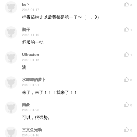
ke丶
3
2018-01-17
把番茄抱走以后我都是第一了〜（ゝ。∂）
鹬仔
1
2018-11-10
舒服的一批
Ultraxion
1
2018-01-15
滴
水唧唧的萝卜
0
2018-01-21
来了，来了！！！我来了！！
南豪
0
2018-01-20
可以，很强势。
三文鱼光助
0
2018-01-16