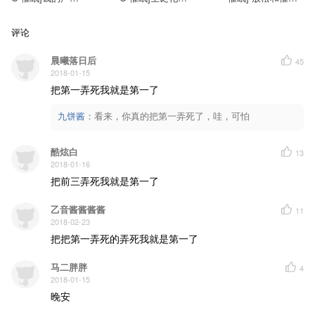
（纸币和硬币）
角色扮演（英语）
触发（慢速）
评论
晨曦落日后
45
2018-01-15
把第一弄死我就是第一了
九饼酱
：
看来，你真的把第一弄死了，哇，可怕
酷炫白
13
2018-01-16
把前三弄死我就是第一了
乙音酱酱酱酱
11
2018-02-23
把把第一弄死的弄死我就是第一了
马二胖胖
4
2018-01-15
晚安