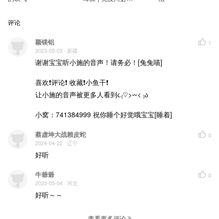
吹气
评论
颖镁铝
1
2023-05-03
· 新疆
谢谢宝宝听小施的音声！请务必！[兔兔喵]

喜欢❗评论❗ 收藏❗小鱼干❗

让小施的音声被更多人看到૮₍♡>𖥦< ₎ა

小窝：741384999 祝你睡个好觉哦宝宝[睡着]
蔡虚坤大战赖皮蛇
0
2024-04-22
· 辽宁
好听
牛爺爺
0
2023-05-04
· 河北
好听～～
查看更多评论