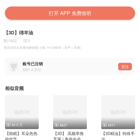
打开 APP 免费收听
【3D】绵羊油
1902
0
更多好听在直播间解锁哦 小窝:74138999（音声＋录播）
账号已注销
关注
2321
人关注
相似音频
50.3 万
8627
4511
【助眠】耳朵热热
【3D】 高频率推
【3D精油】特殊手
的吹气
耳屎 | 免疫向必备
法