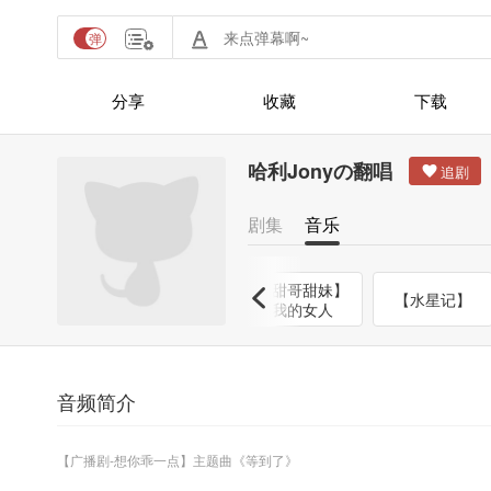
分享
收藏
下载
哈利Jonyの翻唱
剧集
音乐
【甜哥甜妹】
【青玉恋】
【湫之灵】
【水星记】
我的女人
音频简介
【广播剧-想你乖一点】主题曲《等到了》