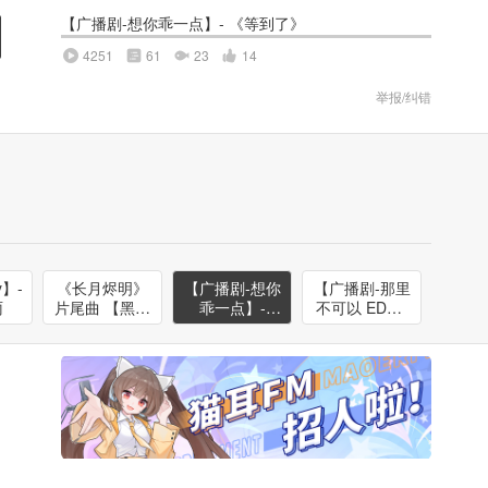
【广播剧-想你乖一点】- 《等到了》
4251
61
23
14
举报/纠错
y】-
《长月烬明》
【广播剧-想你
【广播剧-那里
雨
片尾曲 【黑月
乖一点】-
不可以 ED】-
光】--哈利Jon
《等到了》
《因果缘》-
y & 小葛hu
哈利Jony