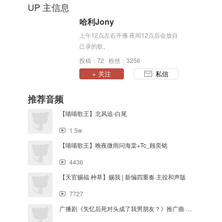
UP 主信息
哈利Jony
上午12点左右开播 夜间12点后会放自
己录的歌。
投稿：72 粉丝：3256
+ 关注
私信
推荐音频
【喵喵歌王】北风追-白尾
1.5w
【喵喵歌王】晚夜微雨问海棠+Tc_顾奕铭
4436
【天官赐福 种草】赐我 | 新编四重奏·主役和声版
7727
广播剧《失忆后死对头成了我男朋友？》推广曲·宿敌