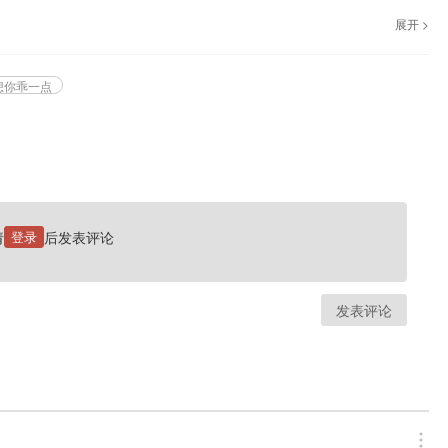
展开 >
想你乖一点
请
登录
后发表评论
发表评论