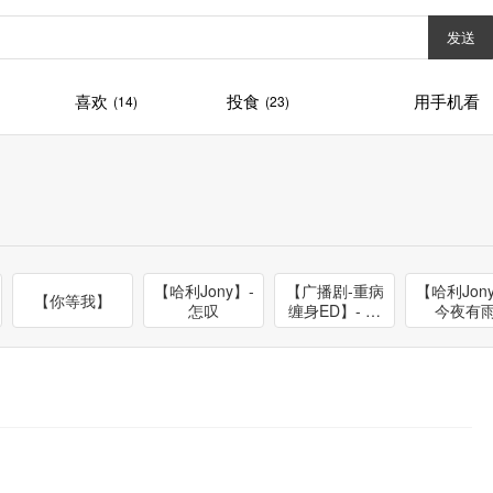
发送
喜欢
投食
用手机看
(14)
(23)
【哈利Jony】-
【广播剧-重病
【哈利Jon
【你等我】
怎叹
缠身ED】- 他
今夜有
爱着谁