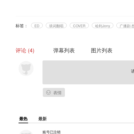
Staff
《等到了》
标签：
ED
填词翻唱
COVER
哈利Jony
广播剧-
监制 : 晴初
策划 : 时北茶
作曲 : XCF-Moon
评论
4
弹幕列表
图片列表
填词 : 长眠
演唱 : 哈利Jony
混音 : 钟祺源
视觉设计 : 北笙
字幕 : 物雨子
----------------------
原曲名 : 《浪漫终结篇》
表情
原唱/原作词 : 妮达Anita
作编曲 : XCF-Moon
Solo电吉他 : Vigor
混音 : 绯戈
最热
最新
账号已注销