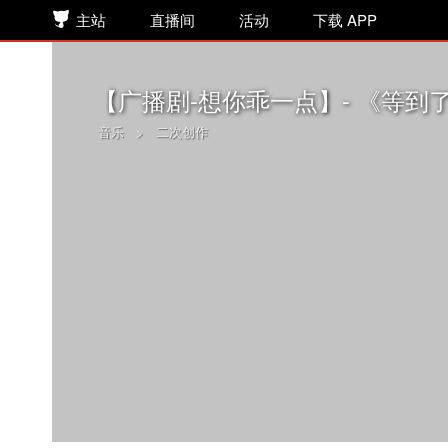
主站
直播间
活动
下载 APP
【广播剧-想你乖一点】- 《等到
音乐
>
二次创作