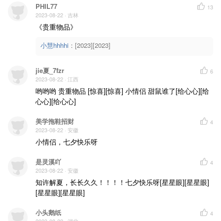
PHIL77
13
2023-08-22
· 吉林
《贵重物品》
小慧hhhhi
：
[2023][2023]
jie夏_7fzr
6
2023-08-22
· 江西
哟哟哟 贵重物品 [惊喜][惊喜] 小情侣 甜鼠谁了[给心心][给
心心][给心心]
美学拖鞋招财
4
2023-08-22
· 安徽
小情侣，七夕快乐呀
是灵溪吖
4
2023-08-22
· 安徽
知许解夏，长长久久！！！！七夕快乐呀[星星眼][星星眼]
[星星眼][星星眼]
小头鹅纸
4
2023-08-22
· 湖北