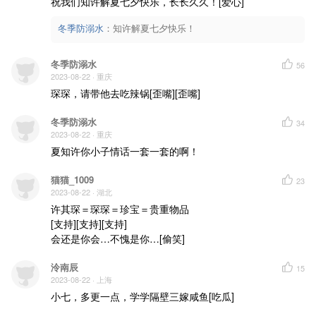
祝我们知许解夏七夕快乐，长长久久！[爱心]
冬季防溺水
：
知许解夏七夕快乐！
冬季防溺水
56
2023-08-22
· 重庆
琛琛，请带他去吃辣锅[歪嘴][歪嘴]
冬季防溺水
34
2023-08-22
· 重庆
夏知许你小子情话一套一套的啊！
猫猫_1009
23
2023-08-22
· 湖北
许其琛＝琛琛＝珍宝＝贵重物品

[支持][支持][支持]

会还是你会…不愧是你…[偷笑]
泠南辰
15
2023-08-22
· 上海
小七，多更一点，学学隔壁三嫁咸鱼[吃瓜]