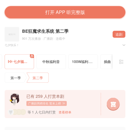
打开 APP 听完整版
BE狂魔求生系统 第二季
追剧
901 万次播放 · 广播剧 · 连载中
七夕快乐！
@晋江文学城 @稚楚zc 原著，@七尚文化 出品制作，@星韵声音研究所 录制，@猫耳FM 独
七夕福利音
中秋福利音
100W福利·黑芝麻汤圆
插曲《量子纠缠》初拥版
▷配音组
许其琛：倒霉死勒@倒霉死勒
夏知许：张福正@歪歪福正了
第一季
第二季
▷制作组
后期：霁然
海报画师：依布
海报设计：匈牙利猪
宣传：酉月
已有 259 人打赏本剧
字幕：OCIR·字幕组
广播剧周榜排名
暂未上榜
等 1 人七日内打赏
查看榜单