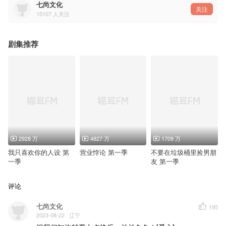
七尚文化
关注
15107
人关注
剧集推荐
2928 万
4827 万
1709 万
我只喜欢你的人设 第
营业悖论 第一季
不要在垃圾桶里捡男朋
一季
友 第一季
评论
七尚文化
195
2023-08-22
· 辽宁